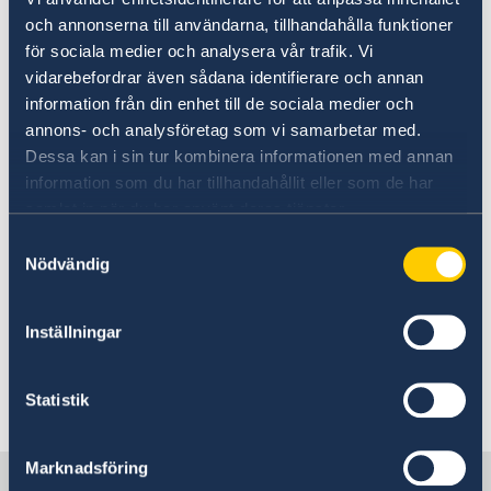
och annonserna till användarna, tillhandahålla funktioner
för sociala medier och analysera vår trafik. Vi
Annan viktig information och lokala
vidarebefordrar även sådana identifierare och annan
kontaktuppgifter för nödsituationer i menyn
information från din enhet till de sociala medier och
nedan.
annons- och analysföretag som vi samarbetar med.
Dessa kan i sin tur kombinera informationen med annan
information som du har tillhandahållit eller som de har
Om olyckan är framme – vad kan du få
samlat in när du har använt deras tjänster.
hjälp med?
Samtyckesval
Nödvändig
Här finns grundläggande information som
gäller för alla länder. I vissa länder gäller
Inställningar
dessutom ytterligare villkor. Kontakta ansvarig
ambassad för mer information.
Statistik
Läs mer
Marknadsföring
Sverige i Chile