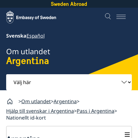
Sweden Abroad
Svenska
Español
Om utlandet
Argentina
Välj
här
Om utlandet
Argentina
Hjälp till svenskar i Argentina
Pass i Argentina
Nationellt id-kort