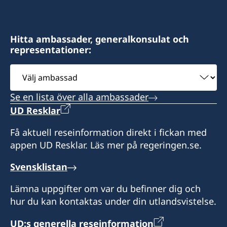
3360 Oberá, Misiones
finsueushuaia@gmail.com
Argentina
Adress:
Hitta ambassader, generalkonsulat och
Honorärkonsul
representationer:
Gobernador Paz 1569
Mónica Erasmie
V9410BBE Ushuaia, Tierra del Fuego
Välj
Argentina
ambassad
Se en lista över alla ambassader
Vänligen boka tid via mejl eller whatsapp innan
UD Resklar
besök.
Få aktuell reseinformation direkt i fickan med
Honorärkonsul
appen UD Resklar. Läs mer på regeringen.se.
Maria E. Giró
Svensklistan
Lämna uppgifter om var du befinner dig och
hur du kan kontaktas under din utlandsvistelse.
UD:s generella reseinformation