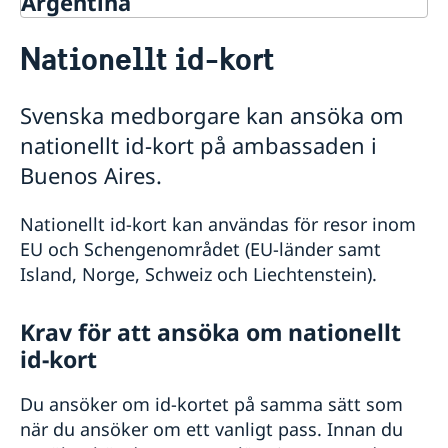
Argentina
Rösta i Argentina
Nationellt id-kort
Hjälp till svenskar i Argentina
Rösta i Argentina
Svenska medborgare kan ansöka om
Pass i Argentina
nationellt id-kort på ambassaden i
Passansökan för vuxna
Passansökan för barn under 18 år
Buenos Aires.
Nationellt id-kort
Provisoriskt pass
Nationellt id-kort kan användas för resor inom
Samordningsnummer
EU och Schengenområdet (EU-länder samt
Förlust av pass
Island, Norge, Schweiz och Liechtenstein).
Hämta färdigt pass eller id-kort
Om olyckan är framme i Argentina
Krav för att ansöka om nationellt
Polisanmälan
Svenskt medborgarskap i Argentina
id-kort
Förlust av pass eller bankkort
Registrera nyfödd utomlands
Svensk pension i Argentina
Ekonomisk hjälp
Du ansöker om id-kortet på samma sätt som
Om du behöver uppsöka sjukhus eller läkare
Förlora eller behålla svenskt medborgarskap
Medbor­gar­skap för barn med svensk pappa födda
Levnadsintyg i Argentina
Gifta sig i Argentina
Om du behöver någonstans att bo
när du ansöker om ett vanligt pass. Innan du
Dubbelt medborgarskap
utom­lands före 1 april 2015
Dödsfall i Argentina
Viktiga telefonnummer