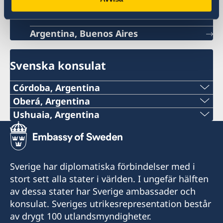
Argentina, Buenos Aires
Svenska konsulat
Córdoba, Argentina
Oberá, Argentina
Det är för närvarande inte möjligt att få
Tel:
Ushuaia, Argentina
konsulär service på konsulatet.
Tel:
+54 9 11 51148132
Kontakta ambassaden via e-post om du har
+54 2901 423240
frågor eller behöver hjälp: ambassaden.buenos-
E-post:
Sverige har diplomatiska förbindelser med i
aires@gov.se
Mobil:
stort sett alla stater i världen. I ungefär hälften
consuladodesueciaenobera@gmail.com
av dessa stater har Sverige ambassader och
+54 9 2901 646428
Adress:
konsulat. Sveriges utrikesrepresentation består
La Rioja 355
av drygt 100 utlandsmyndigheter.
E-post: