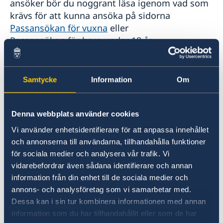
ansöker bör du noggrant läsa igenom vad som
Arv i Argentina
Juridisk hjälp i Argentina
krävs för att kunna ansöka på sidorna
Legaliseringar i Argentina
Passansökan för vuxna
eller
Avgifter i Argentina
Passansökan för barn under 18 år
.
Reseinformation Argentina
Tidsbokning
Ambassadens reseinformation – Argentina
Samtycke
Information
Om
Aktuella händelser
Inför resan till Argentina
Boka tid för att ansöka om nationellt id-kort
Allmänna säkerhetsläget
genom
Terrorism
Denna webbplats använder cookies
ambassadens elektroniska bokningssystem
.
Naturförhållanden och katastrofer
In- och utresebestämmelser
Vi använder enhetsidentifierare för att anpassa innehållet
Hälso- och sjukvård
och annonserna till användarna, tillhandahålla funktioner
Avgift
Lokala lagar och sedvänjor
för sociala medier och analysera vår trafik. Vi
Kriminalitet och personlig säkerhet
vidarebefordrar även sådana identifierare och annan
Det kostar motsvarande 1600 kronor att
Trafiksäkerhet
information från din enhet till de sociala medier och
ansöka om nationellt id-kort utomlands. Du
annons- och analysföretag som vi samarbetar med.
betalar i argentinska pesos med kort eller
Dessa kan i sin tur kombinera informationen med annan
kontant.
information som du har tillhandahållit eller som de har