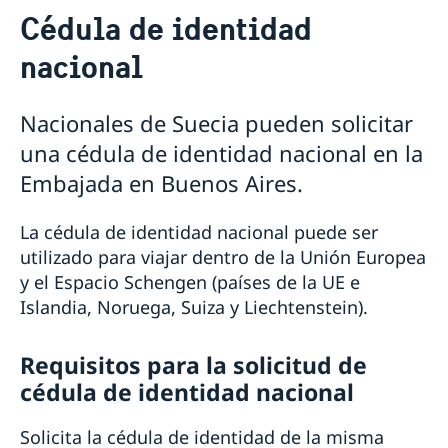
Servicios consulares en Argentina
Cédula de identidad
Votar en Argentina
nacional
Pasaportes en Argentina
Solicitud de pasaporte para mayores de edad
Solicitud de pasaporte para menores de edad
Nacionales de Suecia pueden solicitar
Cédula de identidad nacional
una cédula de identidad nacional en la
Pasaporte provisorio
Embajada en Buenos Aires.
Número de coordinación
Pérdida de pasaporte
Entrega de pasaporte o cédula de identidad nacional
La cédula de identidad nacional puede ser
Ciudadanía sueca en Argentina
utilizado para viajar dentro de la Unión Europea
y el Espacio Schengen (países de la UE e
Registro de menores que nacieron en el
Jubilación sueca en Argentina
extranjero
Islandia, Noruega, Suiza y Liechtenstein).
Fe de vida en Argentina
Registro de defunción en Argentina
Perder o conservar la ciudadanía sueca
Ciudadanía de menores con padre sueco que
Legalizaciones en Argentina
Doble ciudadanía
nacieron en el exterior antes del 1 de abril 2015
Requisitos para la solicitud de
Aranceles en Argentina
cédula de identidad nacional
Solicita la cédula de identidad de la misma