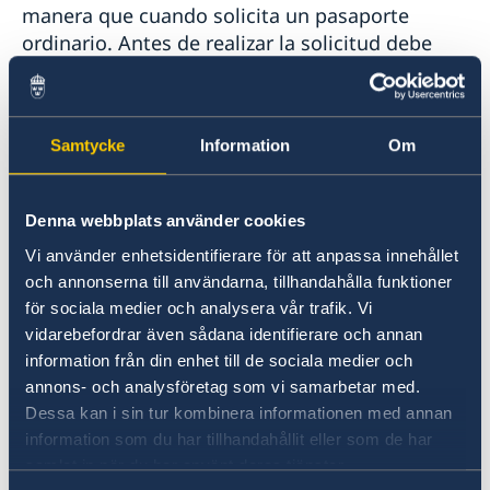
manera que cuando solicita un pasaporte
ordinario. Antes de realizar la solicitud debe
leer con atención los requisitos en las páginas
Solicitud de pasaportes para mayores de edad
o
Samtycke
Information
Om
Solicitud de pasaportes para menores de edad
.
Solicitud de turno
Denna webbplats använder cookies
Vi använder enhetsidentifierare för att anpassa innehållet
Reserve su turno para solicitar un pasaporte a
och annonserna till användarna, tillhandahålla funktioner
través del
för sociala medier och analysera vår trafik. Vi
sistema electrónico de turnos de la Embajada.
vidarebefordrar även sådana identifierare och annan
information från din enhet till de sociala medier och
Arancel
annons- och analysföretag som vi samarbetar med.
Dessa kan i sin tur kombinera informationen med annan
El precio de la solicitud de cédula de identidad
information som du har tillhandahållit eller som de har
nacional en el exterior corresponde a 1600 SEK.
samlat in när du har använt deras tjänster.
Se paga en pesos argentinos en efectivo o con