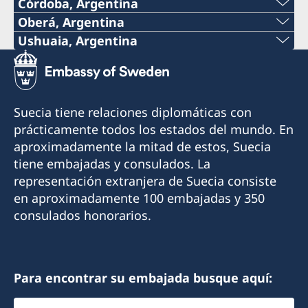
Córdoba, Argentina
Oberá, Argentina
Por el momento no es posible recibir atención
Teléfono:
Ushuaia, Argentina
consular en el Consulado.
Teléfono:
+54 9 11 51148132
Contacte a la Embajada por correo electrónico
+54 2901 423240
si tiene consultas o necesita asistencia:
Correo electrónico:
Suecia tiene relaciones diplomáticas con
ambassaden.buenos-aires@gov.se
Celular:
prácticamente todos los estados del mundo. En
consuladodesueciaenobera@gmail.com
aproximadamente la mitad de estos, Suecia
+54 9 2901 646428
Dirección:
tiene embajadas y consulados. La
La Rioja 355
representación extranjera de Suecia consiste
Correo electrónico:
3360 Oberá, Misiones
en aproximadamente 100 embajadas y 350
finsueushuaia@gmail.com
Argentina
consulados honorarios.
Dirección:
Cónsul Honorario
Gobernador Paz 1569
Mónica Erasmie
V9410BBE Ushuaia, Tierra del Fuego
Para encontrar su embajada busque aquí:
Argentina
Elegir