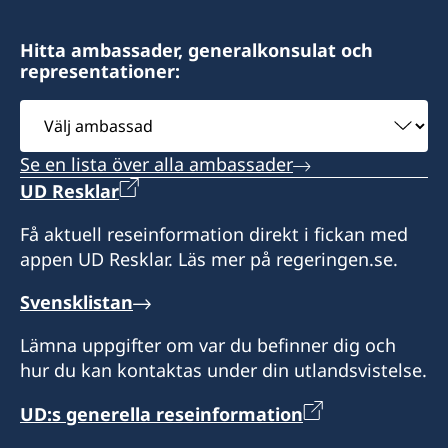
finsueushuaia@gmail.com
Argentina
Adress:
Hitta ambassader, generalkonsulat och
Honorärkonsul
representationer:
Gobernador Paz 1569
Mónica Erasmie
V9410BBE Ushuaia, Tierra del Fuego
Välj
Argentina
ambassad
Se en lista över alla ambassader
Vänligen boka tid via mejl eller whatsapp innan
UD Resklar
besök.
Få aktuell reseinformation direkt i fickan med
Honorärkonsul
appen UD Resklar. Läs mer på regeringen.se.
Maria E. Giró
Svensklistan
Lämna uppgifter om var du befinner dig och
hur du kan kontaktas under din utlandsvistelse.
UD:s generella reseinformation