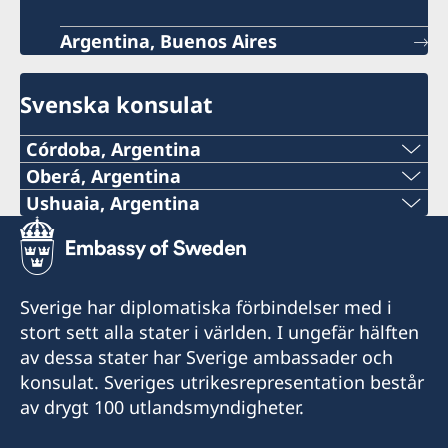
Argentina, Buenos Aires
Svenska konsulat
Córdoba, Argentina
Oberá, Argentina
Det är för närvarande inte möjligt att få
Tel:
Ushuaia, Argentina
konsulär service på konsulatet.
Tel:
+54 9 11 51148132
Kontakta ambassaden via e-post om du har
+54 2901 423240
frågor eller behöver hjälp: ambassaden.buenos-
E-post:
Sverige har diplomatiska förbindelser med i
aires@gov.se
Mobil:
stort sett alla stater i världen. I ungefär hälften
consuladodesueciaenobera@gmail.com
av dessa stater har Sverige ambassader och
+54 9 2901 646428
Adress:
konsulat. Sveriges utrikesrepresentation består
La Rioja 355
av drygt 100 utlandsmyndigheter.
E-post:
3360 Oberá, Misiones