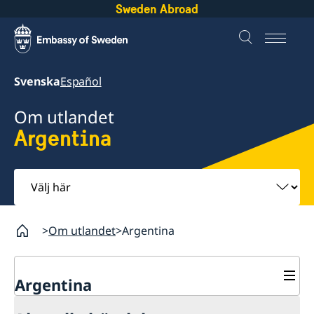
Sweden Abroad
Svenska
Español
Om utlandet
Argentina
Välj
här
Om utlandet
Argentina
Argentina
Rösta i Argentina