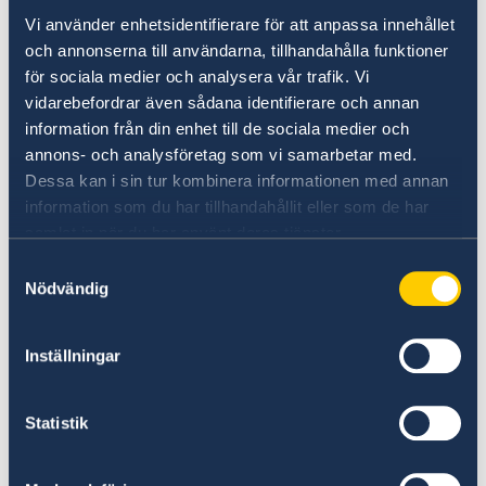
Vi använder enhetsidentifierare för att anpassa innehållet
Senast uppdaterad 04 maj 2026
och annonserna till användarna, tillhandahålla funktioner
för sociala medier och analysera vår trafik. Vi
vidarebefordrar även sådana identifierare och annan
information från din enhet till de sociala medier och
annons- och analysföretag som vi samarbetar med.
Dessa kan i sin tur kombinera informationen med annan
information som du har tillhandahållit eller som de har
samlat in när du har använt deras tjänster.
Samtyckesval
UD:s reseinformation direkt i fickan
Nödvändig
I appen UD Resklar finns råd och
reseinformation om världens länder från
Inställningar
Sveriges ambassader.
Statistik
Om UD Resklar på regeringen.se