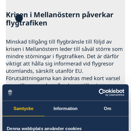
Krisen i Mellanöstern påverkar
flygtrafiken
Minskad tillgång till flygbränsle till följd av
krisen i Mellanöstern leder till såväl större som
mindre störningar i flygtrafiken. Det är därför
viktigt att hålla sig informerad vid flygresor
utomlands, särskilt utanför EU.
Förutsättningarna kan ändras med kort varsel
som till exempel att flyg kan ställas in,
dirigeras om och biljettpriser plötsligt öka. Det
är därför angeläget att varje resenär har goda
marginaler vid flygresor, både vad gäller pengar
Samtycke
Information
Om
och tid, för att kunna hantera dessa
osäkerheter i flygtrafiken.
Denna webbplats använder cookies