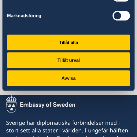
Postadress
Mosfilmovskaja ul., 60
Marknadsföring
115127 Moskva
Ryssland
öppettider: måndag-fredag 08:30-11:30
Social media
Tillåt alla
Facebook
Instagram
Tillåt urval
Representation
Avvisa
Ryssland, Moskva
Sverige har diplomatiska förbindelser med i
stort sett alla stater i världen. I ungefär hälften