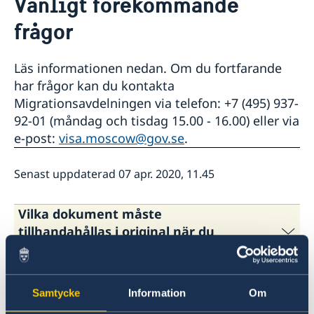
Vanligt förekommande
Resa till Sverige
frågor
Basfakta
Söka visum
Så ansöker du
Läs informationen nedan. Om du fortfarande
Visum för flera inresor
har frågor kan du kontakta
Dokument som krävs
Migrationsavdelningen via telefon: +7 (495) 937-
Turistbesök - extra dokument
92-01 (måndag och tisdag 15.00 - 16.00) eller via
Besöka släkt och vänner - extra dokument
e-post:
visa.moscow@gov.se
.
Affärsbesök - extra dokument
Sport, kultur och andra typer av besök - extra
dokument
Senast uppdaterad 07 apr. 2020, 11.45
Minderåriga - extra dokument
Medicinsk reseförsäkring
Vilka dokument måste
Uppehållstillstånd för besök (Besöka Sverige
tillhandahållas i original när du
längre tid än 90 dagar)
ansöker om visum?
Nationell visering
Basfakta
EU Entry/Exit System
Så ansöker du
Kan jag få en försäkring efter att
Följande dokument måste tillhandahållas i
Avgifter
Nödvändiga dokument
jag har fått visum?
Samtycke
Information
Om
Överklaga
Avgifter
original:
Vem kan vara sponsor för min
Varning för nätbedrägerier