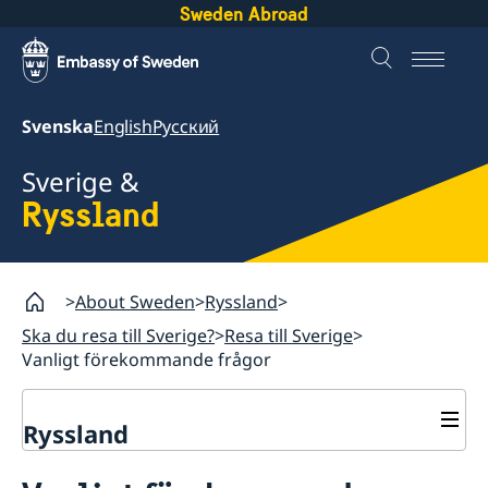
Sweden Abroad
Svenska
English
Русский
Sverige &
Ryssland
About Sweden
Ryssland
Ska du resa till Sverige?
Resa till Sverige
Vanligt förekommande frågor
Ryssland
Ska du resa till Sverige?