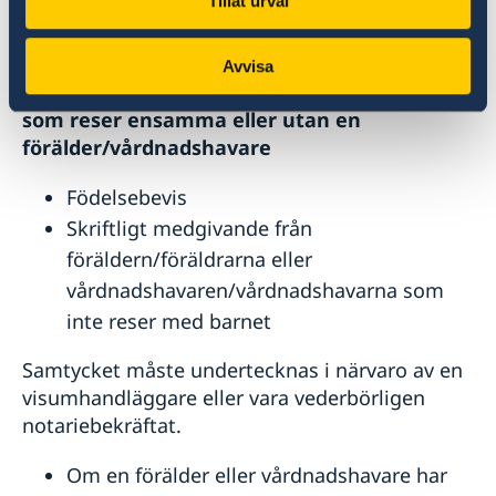
Tillåt urval
bosätta sig i Sverige i enlighet med EU:s
regler om fri rörlighet.
Avvisa
Dokument som rör minderåriga (under 18 år)
som reser ensamma eller utan en
förälder/vårdnadshavare
Födelsebevis
Skriftligt medgivande från
föräldern/föräldrarna eller
vårdnadshavaren/vårdnadshavarna som
inte reser med barnet
Samtycket måste undertecknas i närvaro av en
visumhandläggare eller vara vederbörligen
notariebekräftat.
Om en förälder eller vårdnadshavare har