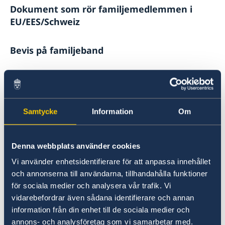
Dokument som rör familjemedlemmen i
EU/EES/Schweiz
Bevis på familjeband
Dokument som styrker familjebandet med
EU/EES/Schweiz-medborgaren, till exempel:
Samtycke
Information
Om
vigselbevis,
födelsebevis,
intyg om registrerat partnerskap, eller
Denna webbplats använder cookies
annat officiellt dokument som styrker
Vi använder enhetsidentifierare för att anpassa innehållet
familjebandet.
och annonserna till användarna, tillhandahålla funktioner
för sociala medier och analysera vår trafik. Vi
Bevis på EU/EES/schweizisk medborgares
vidarebefordrar även sådana identifierare och annan
nationalitet
information från din enhet till de sociala medier och
annons- och analysföretag som vi samarbetar med.