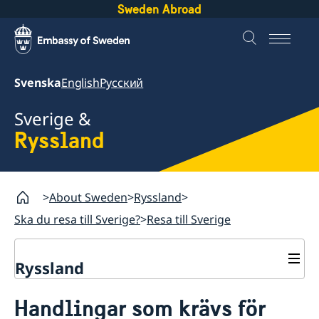
Sweden Abroad
Svenska
English
Русский
Sverige &
Ryssland
About Sweden
Ryssland
Ska du resa till Sverige?
Resa till Sverige
Ryssland
Ska du resa till Sverige?
Handlingar som krävs för
Resa till Sverige