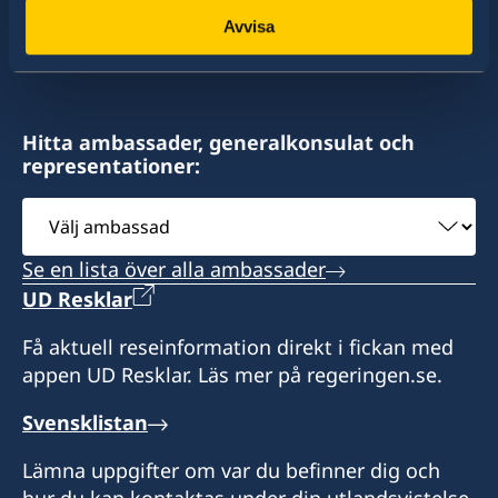
konsulat. Sveriges utrikesrepresentation består
Avvisa
av drygt 100 utlandsmyndigheter.
Hitta ambassader, generalkonsulat och
representationer:
Välj
ambassad
Se en lista över alla ambassader
UD Resklar
Få aktuell reseinformation direkt i fickan med
appen UD Resklar. Läs mer på regeringen.se.
Svensklistan
Lämna uppgifter om var du befinner dig och
hur du kan kontaktas under din utlandsvistelse.