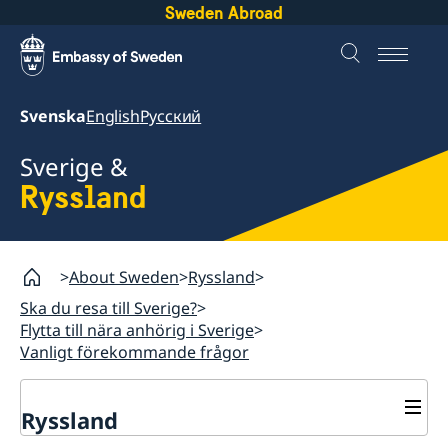
Sweden Abroad
Svenska
English
Русский
Sverige &
Ryssland
About Sweden
Ryssland
Ska du resa till Sverige?
Flytta till nära anhörig i Sverige
Vanligt förekommande frågor
Ryssland