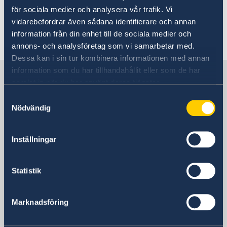
Varning för nätbedrägerier
för sociala medier och analysera vår trafik. Vi
och identitet.
Vanligt förekommande frågor
vidarebefordrar även sådana identifierare och annan
information från din enhet till de sociala medier och
Senast uppdaterad 09 apr. 2020, 09.54
annons- och analysföretag som vi samarbetar med.
Dessa kan i sin tur kombinera informationen med annan
information som du har tillhandahållit eller som de har
Kontakt
samlat in när du har använt deras tjänster.
Samtyckesval
Kontaktinformation
Nödvändig
Postadress
Inställningar
Mosfilmovskaja ul., 60
115127 Moskva
Ryssland
Statistik
öppettider: måndag-fredag 08:30-11:30
Social media
Marknadsföring
Facebook
Instagram