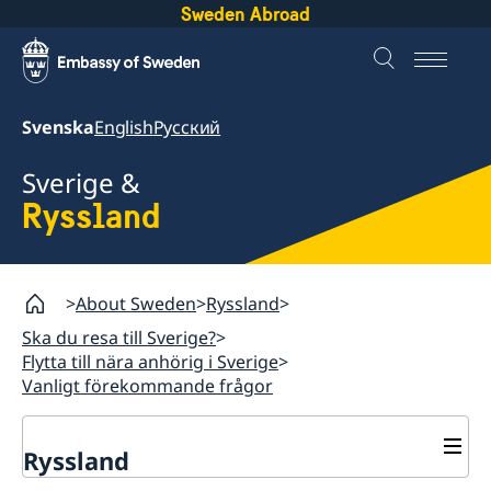
Sweden Abroad
Svenska
English
Русский
Sverige &
Ryssland
About Sweden
Ryssland
Ska du resa till Sverige?
Flytta till nära anhörig i Sverige
Vanligt förekommande frågor
Ryssland