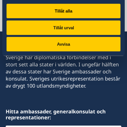
Representation
Tillåt alla
Ryssland, Moskva
Tillåt urval
Avvisa
Sverige har diplomatiska förbindelser med i
stort sett alla stater i världen. I ungefär hälften
av dessa stater har Sverige ambassader och
konsulat. Sveriges utrikesrepresentation består
av drygt 100 utlandsmyndigheter.
Hitta ambassader, generalkonsulat och
representationer: