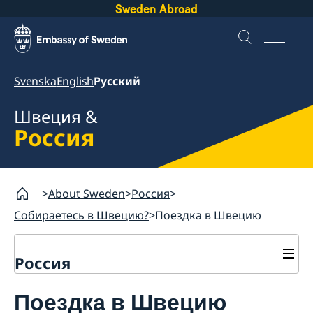
Sweden Abroad
Svenska
English
Русский
Швеция &
Россия
About Sweden
Россия
Собираетесь в Швецию?
Поездка в Швецию
Россия
Собираетесь в Швецию?
Поездка в Швецию
Поездка в Швецию