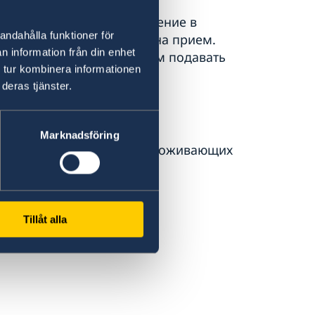
 вы можете подать заявление в
andahålla funktioner för
ве Швеции после записи на прием.
n information från din enhet
ому мы всегда рекомендуем подавать
 tur kombinera informationen
deras tjänster.
вления от граждан:
Marknadsföring
 других стран, законно проживающих
Tillåt alla