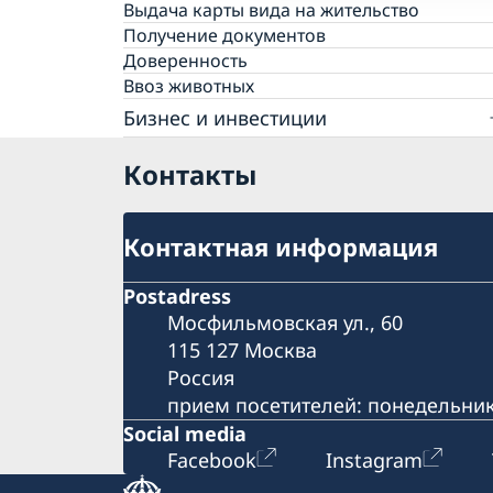
Подача заявления
Выдача карты вида на жительство
Консульский сбор
Необходимые документы
Получение документов
Часто задаваемые вопросы
Консульский сбор
Доверенность
Часто задаваемые вопросы
Ввоз животных
Бизнес и инвестиции
Швеция и Россия: экономические отноше
Контакты
Бизнес-завтраки для шведских компаний
Business Sweden
Контактная информация
Postadress
Мосфильмовская ул., 60
115 127 Москва
Россия
прием посетителей: понедельник
Social media
Facebook
Instagram