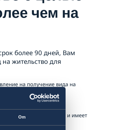
олее чем на
срок более 90 дней, Вам
 на жительство для
вление на получение вида на
ние онлайн на
о в Миграционную службу и имеет
Om