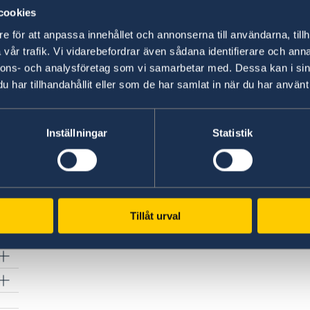
cookies
Если вы не можете подать заявление онлайн,
e för att anpassa innehållet och annonserna till användarna, tillh
бумажном виде непосредственно в посольст
vår trafik. Vi vidarebefordrar även sådana identifierare och anna
Количество раз для этого ограничено, поэт
nnons- och analysföretag som vi samarbetar med. Dessa kan i sin
заявку онлайн.
har tillhandahållit eller som de har samlat in när du har använt 
Посольство Швеции в Москве принимает зая
Inställningar
Statistik
Российской Федерации, Армении и Беларуси,
изу
на территории Российской Федерации.
Tillåt urval