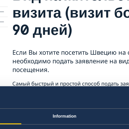
визита (визит б
90 дней)
Если Вы хотите посетить Швецию на 
необходимо подать заявление на вид
посещения.
Самый быстрый и простой способ подать зая
жительство для посещения — подать заявле
сайте Миграционной службы.
Онлайн-заявление подается непосредственн
Information
приоритет.