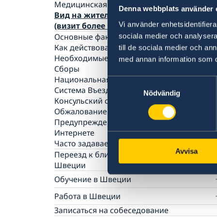
Медицинская страховка путешественника
Denna webbplats använder 
Вид на жительство с целью визита
Vi använder enhetsidentifierar
(визит более чем на 90 дней)
sociala medier och analysera 
Основные факты
Как действовать
till de sociala medier och a
Необходимые документы
med annan information som du 
Сборы
Национальная виза
Samtyckesval
Система Въезда/Выезда в ЕС
Nödvändig
Консульский сбор за визу
Обжалование решения по заявлению на в
Предупреждение о мошенничестве в
Интернете
Часто задаваемые вопросы
Avvisa
Переезд к близкому родственнику в
Швеции
Как оформить ВНЖ
Обучение в Швеции
Необходимые документы
Общие сведения
Работа в Швеции
Сборы
Подача заявления
Часто задаваемые вопросы
Общие сведения
Записаться на собеседование
Необходимые документы