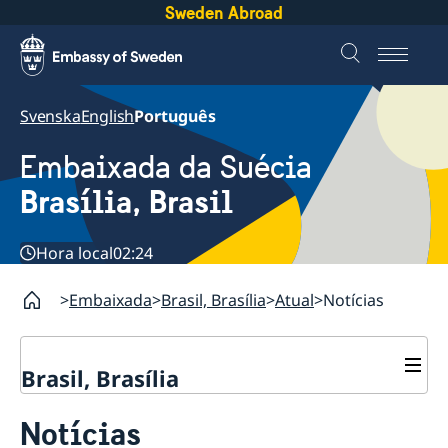
Sweden Abroad
Svenska
English
Português
Embaixada da Suécia
Brasília, Brasil
Hora local
02:24
Embaixada
Brasil, Brasília
Atual
Notícias
Brasil, Brasília
Sobre nós
Notícias
Equipe da embaixada
Atual