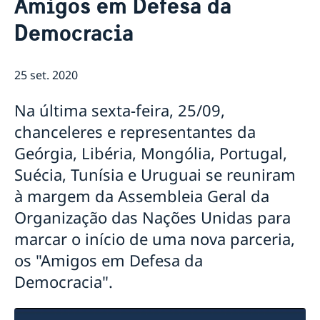
Amigos em Defesa da
Equipe da embaixada
Atual
Democracia
Tratamento de dados pessoais na embaixada da
Notícias
Suécia em Brasília
Verificação digital de passaportes
25 set. 2020
Ministro para Defesa Civil da Suécia visita o Brasil em
agenda oficial
Eventos para estudantes em 2026
Na última sexta-feira, 25/09,
Suécia vai suspender proibição de entrada de todos
chanceleres e representantes da
os países
Geórgia, Libéria, Mongólia, Portugal,
Novidades sobre o número de coordenação
Sobre vagas na Embaixada da Suécia em Brasilia
Suécia, Tunísia e Uruguai se reuniram
NOTA OFICIAL
à margem da Assembleia Geral da
Rio de Janeiro tem novo Consul-Geral Honorário da
Organização das Nações Unidas para
Suécia
Em caso de viagem para a Suécia
marcar o início de uma nova parceria,
Evento online Semanas de Inovação Suécia-Brasil
os "Amigos em Defesa da
discute negócios sustentáveis
Democracia".
Comandante da Força Aérea da Suécia é
condecorado com a Ordem do Mérito Aeronáutico
Suécia aumenta sua contribuição para a ação