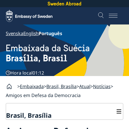
Sweden Abroad
Svenska
English
Português
Embaixada da Suécia
Brasília, Brasil
Hora local
01:12
Embaixada
Brasil, Brasília
Atual
Notícias
Amigos em Defesa da Democracia
Brasil, Brasília
Sobre nós