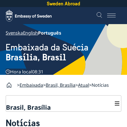
Sweden Abroad
Svenska
English
Português
Embaixada da Suécia
Brasília, Brasil
Hora local
08:31
Embaixada
Brasil, Brasília
Atual
Notícias
Brasil, Brasília
Sobre nós
Notícias
Equipe da embaixada
Atual