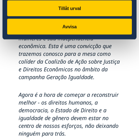
Webinar COVID-19
progressista para os direitos das
Tillåt urval
Webinar Permissão de Residência
mulheres e igualdade de gênero. É nossa
Webinar Pré-Embarque Novos Estudantes na Suécia
experiência que ter uma renda própria é
2020
Avvisa
decisivo para o empoderamento das
Webinar Saúde Mental em Tempos de Coronavírus
mulheres e sua independência
Mostra de Cinema Sueco Contemporâneo em São
Paulo
econômica. Esta é uma convicção que
Festival Sustentabilidade de Cinema Nórdico em
trazemos conosco para a mesa como
Brasília
colíder da Coalizão de Ação sobre Justiça
Hero SwimRun
e Direitos Econômicos no âmbito da
"A Minha Própria Lua" no no Cine Olympia, em
campanha Geração Igualdade.
Belém, no Pará
Plogging Day Brazil 2019
Suécia na 65ª Feira do Livro de Porto Alegre
Agora é a hora de começar a reconstruir
"Apenas Uma Pessoa Normal" no Cine Olympia, em
melhor - os direitos humanos, a
Belém, no Pará
democracia, o Estado de Direito e a
"Algo a Romper" no Cine Olympia, em Belém, no Pará
igualdade de gênero devem estar no
Exposição Fotográfica Pais Presentes
centro de nossos esforços, não deixando
Santos Film Festival
ninguém para trás.
Semana Nórdica de Marília