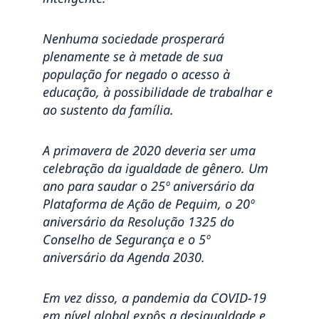
CAPES e Suécia: conheça a lista de projetos
selecionados
Declaração de Estocolmo quer reduzir à metade
Nenhuma sociedade prosperará
mortes e ferimentos no trânsito
plenamente se à metade de sua
Resultado Sorteio "Quem é você? - Um livro sobre
população for negado o acesso à
tolerância"
educação, à possibilidade de trabalhar e
Sorteio "Quem é você? - Um livro sobre tolerância"
ao sustento da família.
Mats Strandberg é um dos destaques da 65ª Feira do
Livro de Porto Alegre
Semanas de Inovação 2019: sustentabilidade,
A primavera de 2020 deveria ser uma
meninas na ciência e aeronáutica dão sotaque sueco
celebração da igualdade de gênero. Um
para a inovação
ano para saudar o 25º aniversário da
Embaixada da Suécia e Restaurante O Escandinavo
Plataforma de Ação de Pequim, o 20º
celebram o Dia dos Pais com exposição fotográfica
Resultado Sorteio Embaixada da Suécia-Dibradoras
aniversário da Resolução 1325 do
Sorteio Dibradoras
Conselho de Segurança e o 5º
Embaixador da Suécia no Brasil é condecorado com a
aniversário da Agenda 2030.
Ordem Nacional do Cruzeiro do Sul
Licitação para Evento
Em vez disso, a pandemia da COVID-19
Missões Diplomáticas em Brasília se unem para
comemorar o Dia Internacional Contra a LGBTIfobia
em nível global expôs a desigualdade e