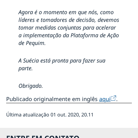
Orquestra e Coro Acadêmico de Malmö no Rio de
Janeiro
Agora é o momento em que nós, como
Bikes versus Carros em Benevides/Pará
líderes e tomadores de decisão, devemos
Exposição Sverige A-Ö
tomar medidas conjuntas para acelerar
Festival Internacional de Cinema LGBTI
a implementação da Plataforma de Ação
Mostra de Cinema Europeu 2019
Bazar Europeu 2019
de Pequim.
Pré-Embarque Suécia 2019
Suécia na Feira das Embaixadas
A Suécia está pronta para fazer sua
#KanelBullensDag Rio de Janeiro
parte.
Semanas de Inovação 2018
Suécia no Cinefoot 2018
#Bergman100 no Rio de Janeiro
Obrigado.
Suécia no Festival Tarrafa Literária 2018
Suécia no Dia Mundial Sem Carro 2018
Publicado originalmente em inglês
aqui
.
Pais Presentes em Porto Alegre
#Bergman100 em Palmas
Última atualização 01 out. 2020, 20.11
#Bergman100 em Goiânia
#Bergman100 em Vitória
#Bergman100 no CineSesc São Paulo
#Bergman100 em Recife