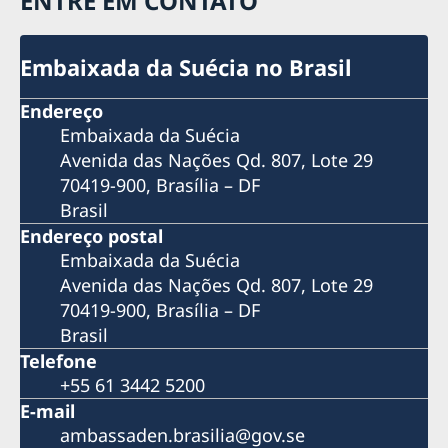
ENTRE EM CONTATO
#Bergman100 em Belém
#Bergman100 em Porto Alegre
Embaixada da Suécia no Brasil
#Bergman100 no CAIXA Belas Artes em São Paulo
#Bergman100 no Cine Sesc São Paulo
Pais Presentes
Endereço
Embaixada da Suécia
Avenida das Nações Qd. 807, Lote 29
70419-900, Brasília – DF
Brasil
Endereço postal
Embaixada da Suécia
Avenida das Nações Qd. 807, Lote 29
70419-900, Brasília – DF
Brasil
Telefone
+55 61 3442 5200
E-mail
ambassaden.brasilia@gov.se