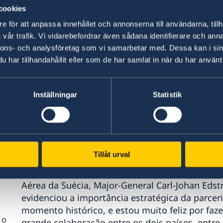
estreita, em áreas diversas e importantes, pa
cookies
trabalhado em estreita cooperação, na Suécia e 
e för att anpassa innehållet och annonserna till användarna, tillh
esse projeto mutuamente importante [do desenv
vår trafik. Vi vidarebefordrar även sådana identifierare och anna
declarou.
nnons- och analysföretag som vi samarbetar med. Dessa kan i sin
ado
har tillhandahållit eller som de har samlat in när du har använt 
Em seu discurso, o Tenente-Brigadeiro Bermude
condecoração. “Trata-se do reconhecimento da 
ara
tem sido conduzido todo o processo da aeronav
Inställningar
Statistik
nossos militares e equipes de engenheiros na 
experiências, cujos resultados serão extremam
medida em que contribuirá para o fortaleciment
operacionais, das questões logísticas e dos no
Tillåt urval
a?
Ao receber a Comenda da Ordem do Mérito Aer
Aérea da Suécia, Major-General Carl-Johan Ed
evidenciou a importância estratégica da parceri
momento histórico, e estou muito feliz por fazer
 o
grande colaboração entre os dois países, entre 