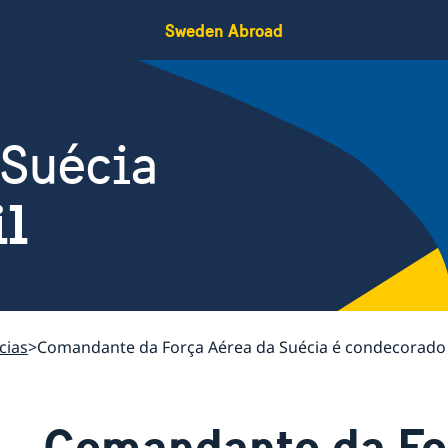
Sweden Abroad
 Suécia
il
cias
Comandante da Força Aérea da Suécia é condecorado
Comandante da Fo