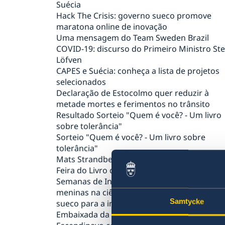
Suécia
Hack The Crisis: governo sueco promove
maratona online de inovação
Uma mensagem do Team Sweden Brazil
COVID-19: discurso do Primeiro Ministro St
Löfven
CAPES e Suécia: conheça a lista de projetos
selecionados
Declaração de Estocolmo quer reduzir à
metade mortes e ferimentos no trânsito
Resultado Sorteio "Quem é você? - Um livro
sobre tolerância"
Sorteio "Quem é você? - Um livro sobre
tolerância"
Mats Strandberg é um dos destaques da 65
Feira do Livro de Porto Alegre
Semanas de Inovação 2019: sustentabilidade
meninas na ciência e aeronáutica dão sotaq
Samtycke
sueco para a inovação
Embaixada da Suécia e Restaurante O