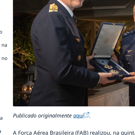
o
n na
n no
Publicado originalmente
aqui
.
ia
à
A Força Aérea Brasileira (FAB) realizou, na quint