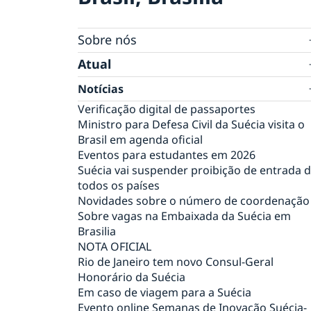
Sobre nós
Equipe da embaixada
Atual
Tratamento de dados pessoais na embaixad
Notícias
da Suécia em Brasília
Verificação digital de passaportes
Ministro para Defesa Civil da Suécia visita o
Brasil em agenda oficial
Eventos para estudantes em 2026
Suécia vai suspender proibição de entrada 
todos os países
Novidades sobre o número de coordenação
Sobre vagas na Embaixada da Suécia em
Brasilia
NOTA OFICIAL
Rio de Janeiro tem novo Consul-Geral
Honorário da Suécia
Em caso de viagem para a Suécia
Evento online Semanas de Inovação Suécia-