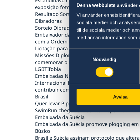
Escandinavo celebram o Dia dos Pais com
Denna webbplats använder 
exposição fotográfica
Resultado Sorteio Embaixada da Suécia-
Vi använder enhetsidentifierar
Dibradoras
sociala medier och analysera 
Sorteio Dibradoras
till de sociala medier och a
Embaixador da Suécia no Brasil é condecor
med annan information som du 
com a Ordem Nacional do Cruzeiro do Sul
Licitação para Evento
Samtyckesval
Missões Diplomáticas em Brasília se unem p
Nödvändig
comemorar o Dia Internacional Contra a
LGBTIfobia
Embaixadas Nórdicas e Transparência
Internacional formalizam parceria para
contribuir com o combate à corrupção no
Brasil
Avvisa
Quer levar Pippi Meialonga para a sua escol
SwimRun chega ao Brasil com apoio da
Embaixada da Suécia
Embaixada da Suécia promove plogging em
Búzios
Brasil e Suécia assinam protocolo que altera