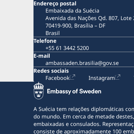
Endereço postal
Coronavírus
Embaixada da Suécia
Mostra de Cinema Sueco Contemporâneo 
São Paulo
Avenida das Nações Qd. 807, Lote 
Festival Sustentabilidade de Cinema Nórdico
70419-900, Brasília – DF
em Brasília
Brasil
Hero SwimRun
Telefone
"A Minha Própria Lua" no no Cine Olympia, 
+55 61 3442 5200
Belém, no Pará
E-mail
Plogging Day Brazil 2019
ambassaden.brasilia@gov.se
Suécia na 65ª Feira do Livro de Porto Alegre
"Apenas Uma Pessoa Normal" no Cine Olymp
Redes sociais
em Belém, no Pará
Facebook
Instagram
"Algo a Romper" no Cine Olympia, em Belém
no Pará
Exposição Fotográfica Pais Presentes
Santos Film Festival
A Suécia tem relações diplomáticas co
Semana Nórdica de Marília
Orquestra e Coro Acadêmico de Malmö no R
do mundo. Em cerca de metade destes,
de Janeiro
embaixadas e consulados. Representaç
Bikes versus Carros em Benevides/Pará
consiste de aproximadamente 100 emb