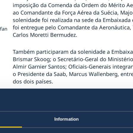
imposição da Comenda da Ordem do Mérito Aero
ao Comandante da Força Aérea da Suécia, Major
solenidade foi realizada na sede da Embaixada d
foi entregue pelo Comandante da Aeronáutica, 
efan
Carlos Moretti Bermudez.
Também participaram da solenidade a Embaixad
Brismar Skoog; o Secretário-Geral do Ministéri
Almir Garnier Santos; Oficiais-Generais integr
o Presidente da Saab, Marcus Wallenberg, entre 
dos dois países.
ª
Na cerimônia, a Embaixadora da Suécia no Bra
sobre a antiga parceria existente entre os doi
,
países possuem excelentes relações há quase 2
ue
Information
comércio, cultura, universidades, esportes e m
estratégica de alto valor que nos permite des