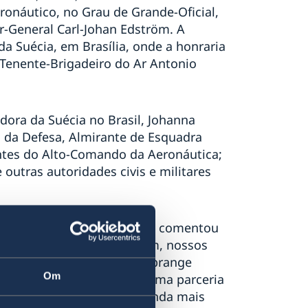
náutico, no Grau de Grande-Oficial,
-General Carl-Johan Edström. A
a Suécia, em Brasília, onde a honraria
Tenente-Brigadeiro do Ar Antonio
ora da Suécia no Brasil, Johanna
o da Defesa, Almirante de Esquadra
antes do Alto-Comando da Aeronáutica;
outras autoridades civis e militares
sil, Johanna Brismar Skoog, comentou
s países. “Como todos sabem, nossos
00 anos. Nossa parceria abrange
Om
úsica. Desde 2009, temos uma parceria
envolver uma cooperação ainda mais