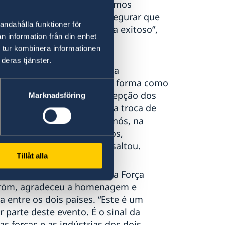
ra o nosso futuro comum. Temos
no Brasil, juntos, para assegurar que
andahålla funktioner för
olvimento do Gripen] seja exitoso”,
n information från din enhet
 tur kombinera informationen
deras tjänster.
z destacou o significado da
Força Aérea Brasileira pela forma como
e F-39 Gripen, desde a recepção dos
Marknadsföring
Suécia, passando pela ampla troca de
ente benéficos para todos nós, na
o de conceitos doutrinários,
vos desenvolvimentos”, ressaltou.
Tillåt alla
onáutico, o Comandante da Força
ström, agradeceu a homenagem e
a entre os dois países. “Este é um
 parte deste evento. É o sinal da
as forças e as indústrias dos dois