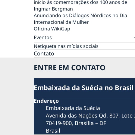
início às comemorações dos 100 anos de
Ingmar Bergman
Anunciando os Diálogos Nórdicos no Dia
Internacional da Mulher
Oficina WikiGap
Eventos
Mostra de Cinema Nórdico no CCBB
Netiqueta nas mídias sociais
Semanas de Inovação Suécia-Brasil 2021:
Contato
cocriando o futuro
ENTRE EM CONTATO
VI Festival Internacional de Cinema LGBTQI+
Dia Nacional 2021
Meio Ambiente e Sustentabilidade
#SuéciaEmCasa Especial
Embaixada da Suécia no Brasil
Webinar HomeOffice - Como manter a
produtividade?
Endereço
Webinar COVID-19
Embaixada da Suécia
Webinar Permissão de Residência
Avenida das Nações Qd. 807, Lote 
Webinar Pré-Embarque Novos Estudantes n
70419-900, Brasília – DF
Suécia 2020
Brasil
Webinar Saúde Mental em Tempos de