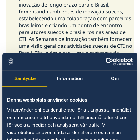
inovação de longo prazo para o Brasil,
fomentando ambientes de inovação suecos,
estabelecendo uma colaboração com parceiros
brasileiros e criando um ponto de encontro
para atores suecos e brasileiros nas áreas de
CTI. As Semanas de Inovação também fornecem
uma visão geral das atividades suecas de CTI no
Brasil. São, além disso, uma plataforma de
promoção comercial e uma possibilidade de
explorar, descobrir e analisar novas
oportunidades de negócios e de cooperação
Samtycke
Information
Om
entre a Suécia e o Brasil. As Semanas de
Inovação Suécia-Brasil são organizadas pelo
Team Sweden Brazil: Embaixada da Suécia,
Denna webbplats använder cookies
Conselho Sueco de Investimento e Negócios
(Business Sweden), Câmara de Comércio Sueco-
Vi använder enhetsidentifierare för att anpassa innehållet
Brasileira (Swedcham), CISB - Centro de
och annonserna till användarna, tillhandahålla funktioner
Pesquisa e Inovação Sueco-Brasileiro e os
för sociala medier och analysera vår trafik. Vi
Consulados Honorários da Suécia,
vidarebefordrar även sådana identifierare och annan
principalmente os Consulados Gerais de São
information från din enhet till de sociala medier och