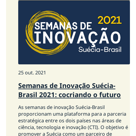
de Brasília
Bergman100: Mostra Centenário Ingmar Bergman
chega a São Paulo
Bergman100: Embaixada da Suécia no Brasil dá início
às comemorações dos 100 anos de Ingmar Bergman
Anunciando os Diálogos Nórdicos no Dia
Internacional da Mulher
Oficina WikiGap
25 out. 2021
Semanas de Inovação Suécia-
Brasil 2021: cocriando o futuro
As semanas de inovação Suécia-Brasil
proporcionam uma plataforma para a parceria
estratégica entre os dois países nas áreas de
ciência, tecnologia e inovação (CTI). O objetivo é
promover a Suécia como um parceiro de