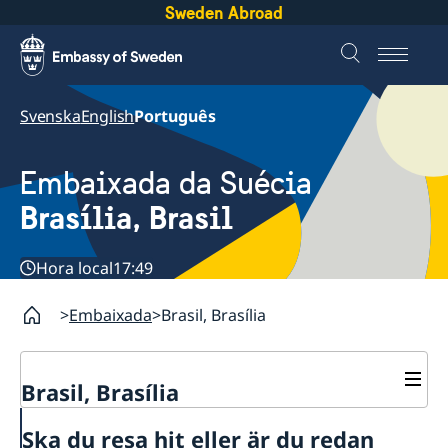
Sweden Abroad
Svenska
English
Português
Embaixada da Suécia
Brasília, Brasil
Hora local
17:49
Embaixada
Brasil, Brasília
Brasil, Brasília
Sobre nós
Ska du resa hit eller är du redan