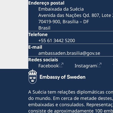
Endereço postal
Coronavírus
Embaixada da Suécia
Mostra de Cinema Sueco Contemporâneo 
São Paulo
Avenida das Nações Qd. 807, Lote 
Festival Sustentabilidade de Cinema Nórdico
70419-900, Brasília – DF
em Brasília
Brasil
Hero SwimRun
Telefone
"A Minha Própria Lua" no no Cine Olympia, 
+55 61 3442 5200
Belém, no Pará
E-mail
Plogging Day Brazil 2019
ambassaden.brasilia@gov.se
Suécia na 65ª Feira do Livro de Porto Alegre
"Apenas Uma Pessoa Normal" no Cine Olymp
Redes sociais
em Belém, no Pará
Facebook
Instagram
"Algo a Romper" no Cine Olympia, em Belém
no Pará
Exposição Fotográfica Pais Presentes
Santos Film Festival
A Suécia tem relações diplomáticas co
Semana Nórdica de Marília
Orquestra e Coro Acadêmico de Malmö no R
do mundo. Em cerca de metade destes,
de Janeiro
embaixadas e consulados. Representaç
Bikes versus Carros em Benevides/Pará
consiste de aproximadamente 100 emb