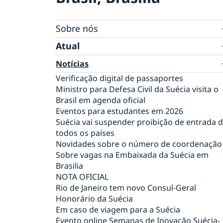
Sobre nós
Equipe da embaixada
Atual
Tratamento de dados pessoais na embaixad
Notícias
da Suécia em Brasília
Verificação digital de passaportes
Ministro para Defesa Civil da Suécia visita o
Brasil em agenda oficial
Eventos para estudantes em 2026
Suécia vai suspender proibição de entrada 
todos os países
Novidades sobre o número de coordenação
Sobre vagas na Embaixada da Suécia em
Brasilia
NOTA OFICIAL
Rio de Janeiro tem novo Consul-Geral
Honorário da Suécia
Em caso de viagem para a Suécia
Evento online Semanas de Inovação Suécia-