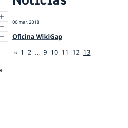
06 mar. 2018
a
Oficina WikiGap
«
1
2
...
9
10
11
12
13
de