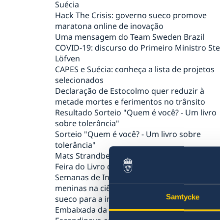
Suécia
Hack The Crisis: governo sueco promove
maratona online de inovação
Uma mensagem do Team Sweden Brazil
COVID-19: discurso do Primeiro Ministro St
Löfven
CAPES e Suécia: conheça a lista de projetos
selecionados
Declaração de Estocolmo quer reduzir à
metade mortes e ferimentos no trânsito
Resultado Sorteio "Quem é você? - Um livro
sobre tolerância"
Sorteio "Quem é você? - Um livro sobre
tolerância"
Mats Strandberg é um dos destaques da 65
Feira do Livro de Porto Alegre
Semanas de Inovação 2019: sustentabilidade
meninas na ciência e aeronáutica dão sotaq
Samtycke
sueco para a inovação
Embaixada da Suécia e Restaurante O