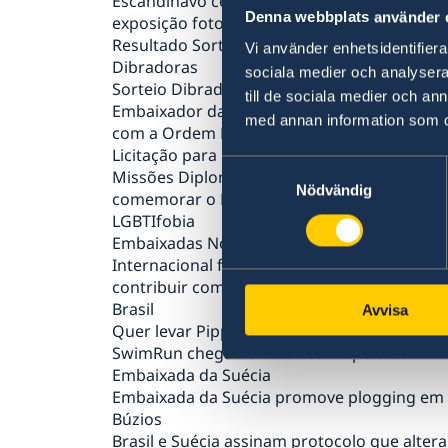
Escandinavo celebram o Dia dos Pais com
Denna webbplats använder 
exposição fotográfica
Resultado Sorteio Embaixada da Suécia-
Vi använder enhetsidentifierar
Dibradoras
sociala medier och analysera 
Sorteio Dibradoras
till de sociala medier och a
Embaixador da Suécia no Brasil é condecor
med annan information som du 
com a Ordem Nacional do Cruzeiro do Sul
Licitação para Evento
Samtyckesval
Missões Diplomáticas em Brasília se unem p
Nödvändig
comemorar o Dia Internacional Contra a
LGBTIfobia
Embaixadas Nórdicas e Transparência
Internacional formalizam parceria para
contribuir com o combate à corrupção no
Brasil
Avvisa
Quer levar Pippi Meialonga para a sua escol
SwimRun chega ao Brasil com apoio da
Embaixada da Suécia
Embaixada da Suécia promove plogging em
Búzios
Brasil e Suécia assinam protocolo que altera