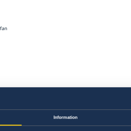
efan
ª
,
ue
Information