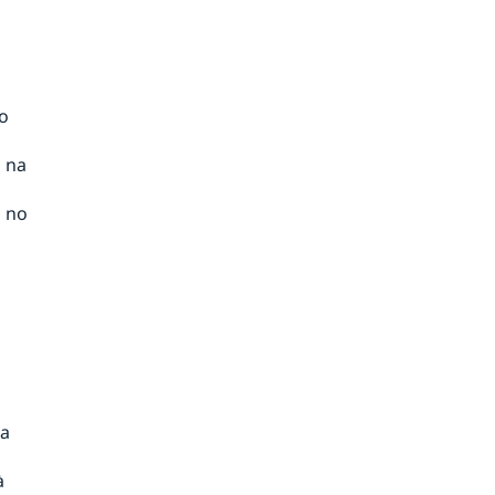
o
n na
n no
ia
à