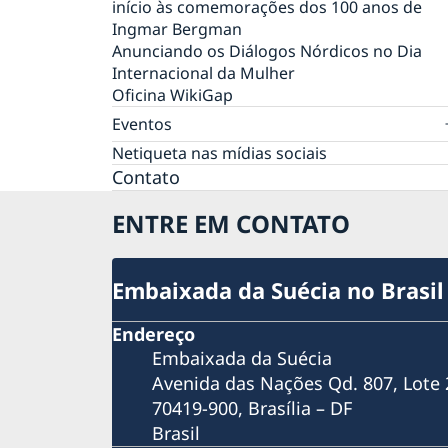
início às comemorações dos 100 anos de
Ingmar Bergman
Anunciando os Diálogos Nórdicos no Dia
Internacional da Mulher
Oficina WikiGap
Eventos
Mostra de Cinema Nórdico no CCBB
Netiqueta nas mídias sociais
Semanas de Inovação Suécia-Brasil 2021:
Contato
cocriando o futuro
ENTRE EM CONTATO
VI Festival Internacional de Cinema LGBTQI+
Dia Nacional 2021
Meio Ambiente e Sustentabilidade
#SuéciaEmCasa Especial
Embaixada da Suécia no Brasil
Webinar HomeOffice - Como manter a
produtividade?
Endereço
Webinar COVID-19
Embaixada da Suécia
Webinar Permissão de Residência
Avenida das Nações Qd. 807, Lote 
Webinar Pré-Embarque Novos Estudantes n
70419-900, Brasília – DF
Suécia 2020
Brasil
Webinar Saúde Mental em Tempos de