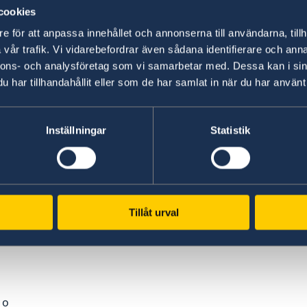
cookies
e för att anpassa innehållet och annonserna till användarna, tillh
vår trafik. Vi vidarebefordrar även sådana identifierare och anna
nnons- och analysföretag som vi samarbetar med. Dessa kan i sin
ado
har tillhandahållit eller som de har samlat in när du har använt 
ara
Inställningar
Statistik
Tillåt urval
a?
 o