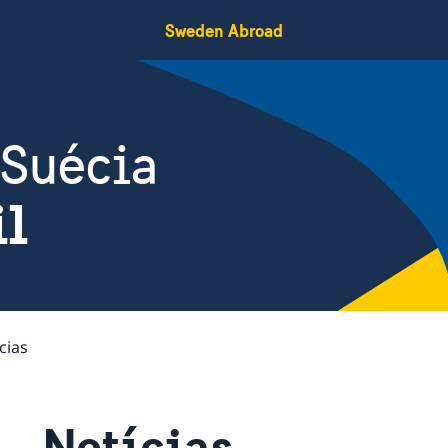
Sweden Abroad
 Suécia
il
cias
Notícias