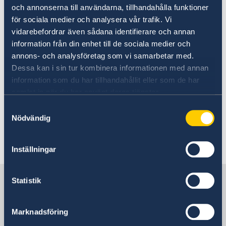
och annonserna till användarna, tillhandahålla funktioner
2026年3月6日
för sociala medier och analysera vår trafik. Vi
vidarebefordrar även sådana identifierare och annan
Study+Work in Sweden スウェーデン
information från din enhet till de sociala medier och
annons- och analysföretag som vi samarbetar med.
留学+キャリアフェア in Hokkaido
Dessa kan i sin tur kombinera informationen med annan
information som du har tillhandahållit eller som de har
2026年2月18日
samlat in när du har använt deras tjänster.
Samtyckesval
2026年外交政策声明における政府の優
Nödvändig
先事項
Inställningar
«
1
2
3
4
5
...
17
18
»
日本の中のスウェーデン
Statistik
スウェーデン大使館
Marknadsföring