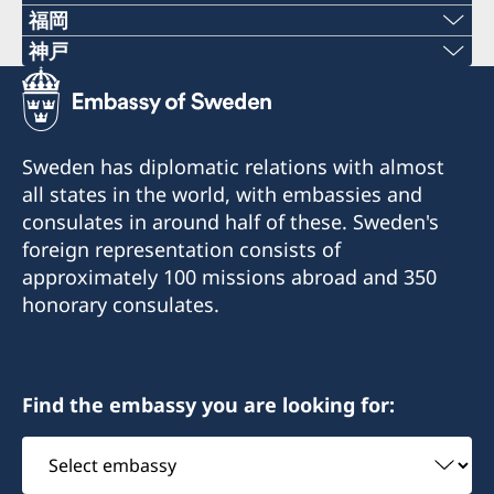
福岡
〒060-0807 札幌市北区北7条西1丁目2-6 NCO
Phone numbers
神戸
札幌14階 デラバル株式会社内
Phone numbers
+81 92 942 0511
名誉領事館への訪問の際は、事前にEメールでの予
+81 78 351 7695
約が必要です。
Fax numbers
Sweden has diplomatic relations with almost
予約用Eメール：
Fax numbers
all states in the world, with embassies and
+81 92 942 3761
sweden-sapporo@delaval.com
consulates in around half of these. Sweden's
+81 78 351 0880
〒811-3134福岡県古賀市青柳3108-3
foreign representation consists of
電話受付時間：
〒650-0023 神戸市中央区栄町通4‐2‐18
approximately 100 missions abroad and 350
平日（日本の祝日を除く） 10:00～12:00
当面の間、名誉領事館への訪問の際は事前にEメー
honorary consulates.
電話 011-738-2319
ルでの予約が必要です。
当面の間、名誉領事館への訪問の際は事前にEメー
FAX 011-738-2312
予約Eメール：
ルでの予約が必要です。
sweden-fukuoka@seibu-giken.co.jp
予約Eメール：
名誉領事館ではビザに関するお問合せ、書類請
電話受付時間：
Find the embassy you are looking for:
shinden-ayana@kinkikogyo.co.jp
求、申請はできません。
平日9:00～12:00 13:00～17:00
電話受付時間：
Select
管轄区域： 北海道
名誉領事館ではビザに関するお問合せ、書類請
平日9:40～12:00 13:00～16:40
embassy
求、申請はできません。
名誉領事館ではビザに関するお問合せ、書類請