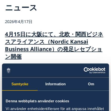
連絡先
ニュース
スウェーデン大使館について
ヴィクトリア・リー大使
ニュースとイベント
スタッフ
2026年4月17日
ニュース
科学イノベーション部 (OSI)
スウェーデン大使館関連のイベントはこちらをご覧くだ
4月15日に大阪にて、北欧・関西ビジネ
チーム・スウェーデン
さい
スアライアンス（Nordic Kansai
スウェーデン大使館への後援名義使用申請について
商務部・投資部
大使館の建築
Business Alliance）の発足レセプショ
ン開催
2026年4月3日
休館日のお知らせ
Samtycke
Information
Om
2026年3月12日
Denna webbplats använder cookies
スウェーデン大使館、北海道で公式視察
Vi använder enhetsidentifierare för att anpassa innehållet