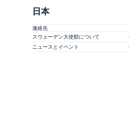
日本
連絡先
スウェーデン大使館について
ヴィクトリア・リー大使
ニュースとイベント
スタッフ
ニュース
科学イノベーション部 (OSI)
スウェーデン大使館関連のイベントはこちらを
チーム・スウェーデン
覧ください
スウェーデン大使館への後援名義使用申請につ
商務部・投資部
大使館の建築
て