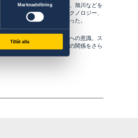
、江別、当別、苫小牧、稚内、旭川などを
Marknadsföring
地視察を通じて、グリーンテクノロジー、
な分野での連携の可能性を探った。
そこから育まれる持続可能性への意識。ス
Tillåt alla
あり、今回の訪問は、両地域の関係をさら