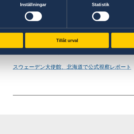
大使館の代表団は、北海道を公式訪問した。札幌
Inställningar
Statistik
巡り、自治体、企業、研究機関との意見交換や現
デジタルインフラ、研究協力、地域振興など多様
寒冷地という自然条件、広大な自然環境、そして
Tillåt urval
ウェーデンと北海道は多くの共通点を持つ地域で
に深める第一歩となった。
スウェーデン大使館、北海道で公式視察レポート