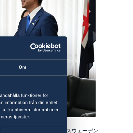
Om
andahålla funktioner för
n information från din enhet
 tur kombinera informationen
deras tjänster.
・リー駐日スウェーデン大使とスウェーデン