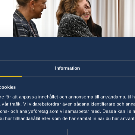
Information
cookies
e för att anpassa innehållet och annonserna till användarna, tillh
vår trafik. Vi vidarebefordrar även sådana identifierare och anna
nnons- och analysföretag som vi samarbetar med. Dessa kan i sin
har tillhandahållit eller som de har samlat in när du har använt 
2026年3月2日から8日にかけて、ヴィクトリア