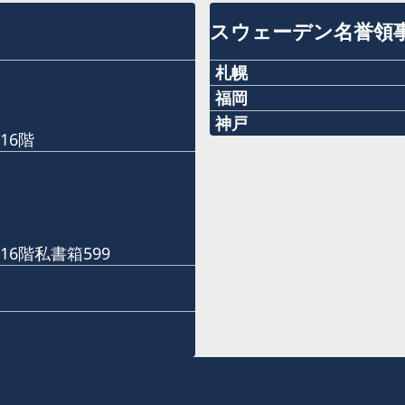
スウェーデン名誉領
札幌
福岡
〒060-0807 札幌市北区
Phone numbers
神戸
ル株式会社内
16階
Phone numbers
+81 92 942 0511
名誉領事館への訪問の際は
+81 78 351 7695
予約用Eメール：
Fax numbers
sweden-sapporo@delava
Fax numbers
+81 92 942 3761
16階私書箱599
+81 78 351 0880
電話受付時間：
〒811-3134福岡県古賀市青
平日（日本の祝日を除く） 10
〒650-0023 神戸市中央区栄
電話 011-738-2319
当面の間、名誉領事館への
FAX 011-738-2312
です。
当面の間、名誉領事館への
予約Eメール：
です。
名誉領事館ではビザに関す
sweden-fukuoka@seibu-g
予約Eメール：