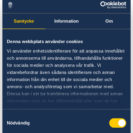
会となりました。
Samtycke
Information
Om
Denna webbplats använder cookies
Vi använder enhetsidentifierare för att anpassa innehållet
och annonserna till användarna, tillhandahålla funktioner
för sociala medier och analysera vår trafik. Vi
vidarebefordrar även sådana identifierare och annan
information från din enhet till de sociala medier och
annons- och analysföretag som vi samarbetar med.
Dessa kan i sin tur kombinera informationen med annan
information som du har tillhandahållit eller som de har
samlat in när du har använt deras tjänster.
レセプションは、ヴィクトリア・リー駐日スウェ
Samtyckesval
ーデン大使および北欧の大使たちによる挨拶とと
Nödvändig
もに開始され、北欧と関西の協力関係への期待が