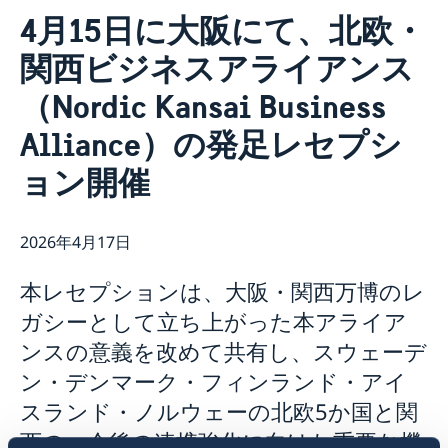
連絡先
4月15日に大阪にて、北欧・
スウェーデン大使館について
関西ビジネスアライアンス
ヴィクトリア・リー大使
ニュースとイベント
スタッフ
（Nordic Kansai Business
ニュース
科学イノベーション部 (OSI)
スウェーデン大使館関連のイベントはこちらをご覧くだ
Alliance）の発足レセプシ
チーム・スウェーデン
さい
スウェーデン大使館への後援名義使用申請について
商務部・投資部
大使館の建築
ョン開催
2026年4月17日
本レセプションは、大阪・関西万博のレ
ガシーとして立ち上がった本アライア
ンスの意義を改めて共有し、スウェーデ
ン・デンマーク・フィンランド・アイ
スランド・ノルウェーの北欧5か国と関
西の、今後の連携強化に向けた重要な機