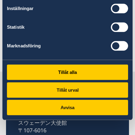
示されました。本アライアンスは、産業界・学術
Inställningar
界・行政の連携を通じて、新たな価値創出を目指
す取り組みです。気候変動やヘルス分野、コネク
ティビティ、経済安全保障といった幅広い分野に
Statistik
おいて、北欧と関西の協力の可能性が広がってい
ます。今後、本アライアンスを通じて具体的かつ
Marknadsföring
持続的な成果が生まれることが期待されます。
Tillåt alla
日本の中のスウェーデン
Tillåt urval
スウェーデン大使館
Avvisa
住所
スウェーデン大使館
〒107-6016