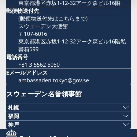
東京都港区赤坂1-12-32アーク森ビル16階
郵便物送付先
(郵便物送付先はこちらまで)
スウェーデン大使館
〒107-6016
東京都港区赤坂1-12-32アーク森ビル16階私
書箱599
電話番号
+81 3 5562 5050
Eメールアドレス
ambassaden.tokyo@gov.se
スウェーデン名誉領事館
札幌
福岡
〒060-0807 札幌市北区北7条西1丁目2-6 NCO
Phone numbers
神戸
札幌14階 デラバル株式会社内
Phone numbers