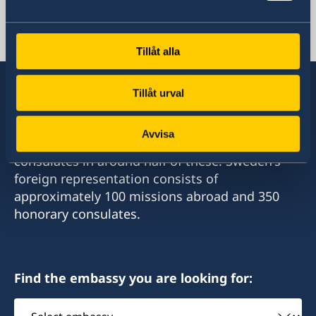
札幌
福岡
〒060-0807 札幌市北区北7条西1丁目2-6 NCO
Phone numbers
神戸
Tillåt alla
札幌14階 デラバル株式会社内
Phone numbers
+81 92 942 0511
Tillåt urval
名誉領事館への訪問の際は、事前にEメールでの予
+81 78 351 7695
約が必要です。
Fax numbers
Sweden has diplomatic relations with almost
予約用Eメール：
Fax numbers
Avvisa
all states in the world, with embassies and
+81 92 942 3761
sweden-sapporo@delaval.com
consulates in around half of these. Sweden's
+81 78 351 0880
〒811-3134福岡県古賀市青柳3108-3
foreign representation consists of
電話受付時間：
〒650-0023 神戸市中央区栄町通4‐2‐18
approximately 100 missions abroad and 350
平日（日本の祝日を除く） 10:00～12:00
当面の間、名誉領事館への訪問の際は事前にEメー
honorary consulates.
電話 011-738-2319
ルでの予約が必要です。
当面の間、名誉領事館への訪問の際は事前にEメー
FAX 011-738-2312
予約Eメール：
ルでの予約が必要です。
sweden-fukuoka@seibu-giken.co.jp
予約Eメール：
名誉領事館ではビザに関するお問合せ、書類請
電話受付時間：
Find the embassy you are looking for:
shinden-ayana@kinkikogyo.co.jp
求、申請はできません。
平日9:00～12:00 13:00～17:00
電話受付時間：
Select
管轄区域： 北海道
名誉領事館ではビザに関するお問合せ、書類請
平日9:40～12:00 13:00～16:40