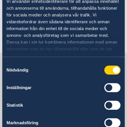
スウェーデン文化交流協会出版物
渡航ビザ（シェンゲンビザ）
Vi använder enhetsidentifierare för att anpassa innehållet
スウェーデンで学ぶ
こちらのページからはスウェーデン文
観光
スウェーデン国籍者等と同居のための居住許可の申請
och annonserna till användarna, tillhandahålla funktioner
奨学金
化交流協会が発行している冊子をダウン
（配偶者、サンボ等）
för sociala medier och analysera vår trafik. Vi
Sweden Alumni Network Japan
ロードすることができます。また留学
居住許可－労働及び研究
vidarebefordrar även sådana identifierare och annan
Euraxess
information från din enhet till de sociala medier och
や観光に関する情報をお読みいただけ
留学のための居住許可
ペットの持ち込み
annons- och analysföretag som vi samarbetar med.
留学のための居住許可（18歳未満：大使館への郵送申
関税・入国時の持ち込み制限
ます。
請）
Dessa kan i sin tur kombinera informationen med annan
information som du har tillhandahållit eller som de har
samlat in när du har använt deras tjänster.
Sweden in Japan
Samtyckesval
Nödvändig
Sweden's embassy
Inställningar
日本
Statistik
Swedish consulates
Marknadsföring