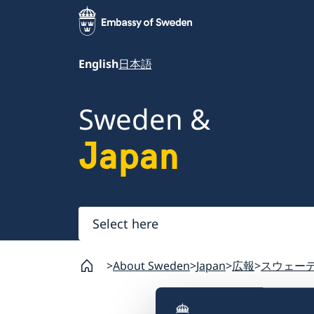
English
日本語
Sweden &
Japan
Select
here
About Sweden
Japan
広報
スウェー