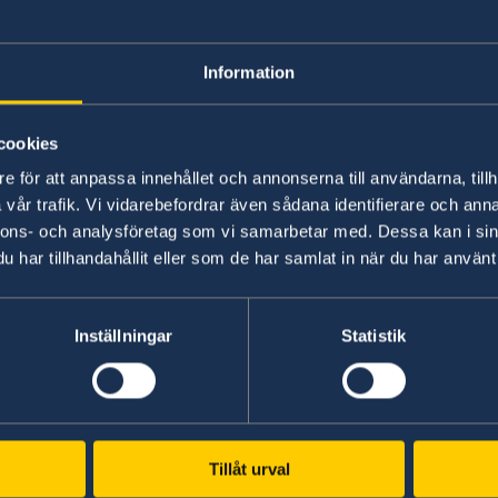
Studying in Swed
Information
In order to study in Sweden, you must 
cookies
Read more about how to apply for a permit for s
a
e för att anpassa innehållet och annonserna till användarna, tillh
student at
Swedish Migration Agency
.
vår trafik. Vi vidarebefordrar även sådana identifierare och anna
nnons- och analysföretag som vi samarbetar med. Dessa kan i sin
har tillhandahållit eller som de har samlat in när du har använt 
Guidance for international students outside EU
the COVID-19 pandemic.
Inställningar
Statistik
Swedish consulates
Tillåt urval