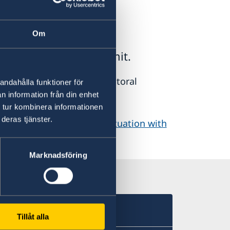
en
Om
have a residence permit.
tudies or to work as a doctoral
andahålla funktioner för
n information från din enhet
 tur kombinera informationen
deras tjänster.
/EES due to the ongoing situation with
Marknadsföring
Tillåt alla