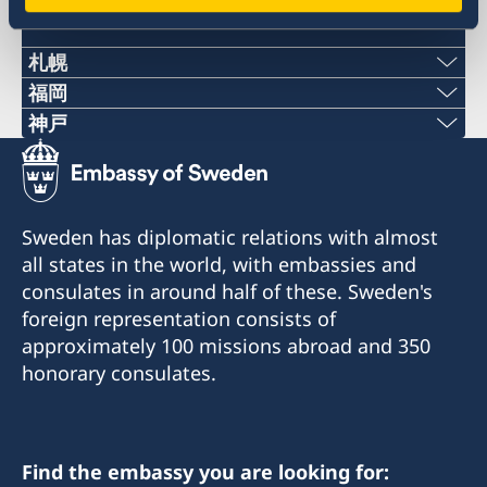
Swedish consulates
札幌
福岡
〒060-0807 札幌市北区北7条西1丁目2-6 NCO
Phone numbers
神戸
札幌14階 デラバル株式会社内
Phone numbers
+81 92 942 0511
名誉領事館への訪問の際は、事前にEメールでの予
+81 78 351 7695
約が必要です。
Fax numbers
Sweden has diplomatic relations with almost
予約用Eメール：
Fax numbers
all states in the world, with embassies and
+81 92 942 3761
sweden-sapporo@delaval.com
consulates in around half of these. Sweden's
+81 78 351 0880
〒811-3134福岡県古賀市青柳3108-3
foreign representation consists of
電話受付時間：
〒650-0023 神戸市中央区栄町通4‐2‐18
approximately 100 missions abroad and 350
平日（日本の祝日を除く） 10:00～12:00
当面の間、名誉領事館への訪問の際は事前にEメー
honorary consulates.
電話 011-738-2319
ルでの予約が必要です。
当面の間、名誉領事館への訪問の際は事前にEメー
FAX 011-738-2312
予約Eメール：
ルでの予約が必要です。
sweden-fukuoka@seibu-giken.co.jp
予約Eメール：
名誉領事館ではビザに関するお問合せ、書類請
電話受付時間：
Find the embassy you are looking for:
shinden-ayana@kinkikogyo.co.jp