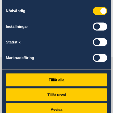
ーデンでの就活に関するニュースレターが届きま
Samtyckesval
す。どうぞご活用ください。
Nödvändig
Sign up for emails for a career in Sweden. |
Inställningar
sweden.se
Statistik
Marknadsföring
Sweden in Japan
Tillåt alla
Sweden's embassy
Tillåt urval
日本
Avvisa