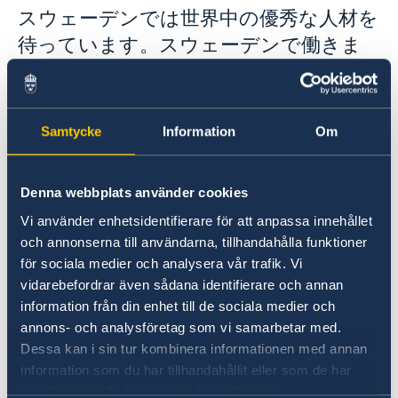
スウェーデン文化交流協会出版物
スウェーデンで学ぶ
スウェーデンでは世界中の優秀な人材を
観光
奨学金
待っています。スウェーデンで働きま
領事
Sweden Alumni Network Japan
せんか？
Euraxess
渡航ビザ（シェンゲンビザ）
スウェーデン国籍者等と同居のための居住許可の申請
（配偶者、サンボ等）
Samtycke
Information
Om
居住許可－労働及び研究
留学のための居住許可
ペットの持ち込み
留学のための居住許可（18歳未満：大使館への郵送申
関税・入国時の持ち込み制限
Denna webbplats använder cookies
請）
Vi använder enhetsidentifierare för att anpassa innehållet
och annonserna till användarna, tillhandahålla funktioner
för sociala medier och analysera vår trafik. Vi
vidarebefordrar även sådana identifierare och annan
information från din enhet till de sociala medier och
annons- och analysföretag som vi samarbetar med.
Dessa kan i sin tur kombinera informationen med annan
Credits: Melker Dahlstrand/imagebank.sweden.se
information som du har tillhandahållit eller som de har
下記のニュースレターをご購読いただくとスウェ
samlat in när du har använt deras tjänster.