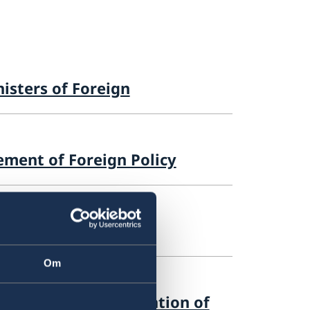
isters of Foreign
ement of Foreign Policy
Om
on of the commemoration of