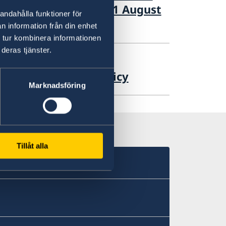
inki+50”, in Helsinki 1 August
andahålla funktioner för
n information från din enhet
 tur kombinera informationen
deras tjänster.
ement of Foreign Policy
Marknadsföring
Tillåt alla