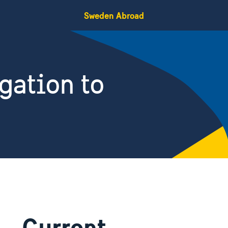
Sweden Abroad
gation to
Current