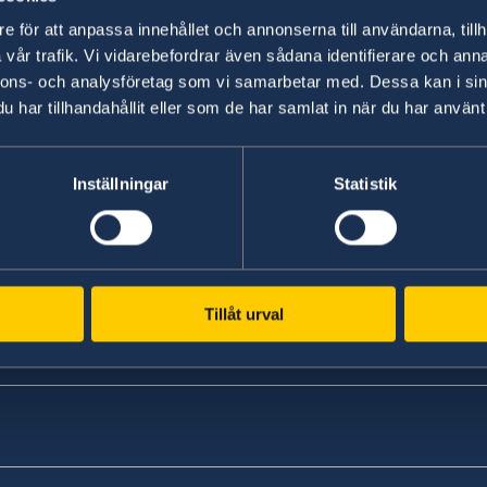
the Helsinki Final Act 50 years, “Hels
e för att anpassa innehållet och annonserna till användarna, tillh
2025
vår trafik. Vi vidarebefordrar även sådana identifierare och anna
nnons- och analysföretag som vi samarbetar med. Dessa kan i sin
12 Feb 2025
har tillhandahållit eller som de har samlat in när du har använt 
Government’s priorities in 2025 Stat
Inställningar
Statistik
1
2
3
4
5
...
7
8
»
Tillåt urval