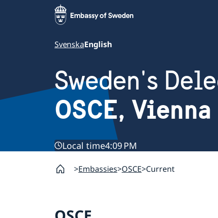
Svenska
English
Sweden's Dele
OSCE, Vienna
Local time
4:09 PM
Embassies
OSCE
Current
OSCE