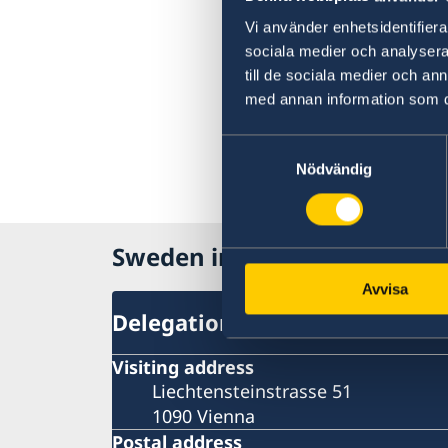
Vi använder enhetsidentifierar
sociala medier och analysera 
till de sociala medier och a
med annan information som du 
Samtyckesval
Nödvändig
Sweden in OSCE
Avvisa
Delegation
Visiting address
Liechtensteinstrasse 51
1090 Vienna
Postal address