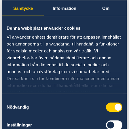
护照以及其他领事业务的受理时间为周三与周四
Samtycke
Information
Om
9:30 - 11:30，需
线上预约
。
瑞典公民如遇死亡、重病或拘留等紧急领事事宜，
Denna webbplats använder cookies
可在工作日8:30 - 17:00致电总领事馆，电话号码为
Vi använder enhetsidentifierare för att anpassa innehållet
+86 5359 9636。17:00后，请联系外交部领事紧急
och annonserna till användarna, tillhandahålla funktioner
服务部门，电话号码为+46 8 405 5005。
för sociala medier och analysera vår trafik. Vi
vidarebefordrar även sådana identifierare och annan
公共假日
information från din enhet till de sociala medier och
总领馆在以下节假日闭馆放假：
annons- och analysföretag som vi samarbetar med.
Dessa kan i sin tur kombinera informationen med annan
2026
information som du har tillhandahållit eller som de har
*
samlat in när du har använt deras tjänster.
Samtyckesval
1月1日
Nödvändig
新年
2月16-18日
Inställningar