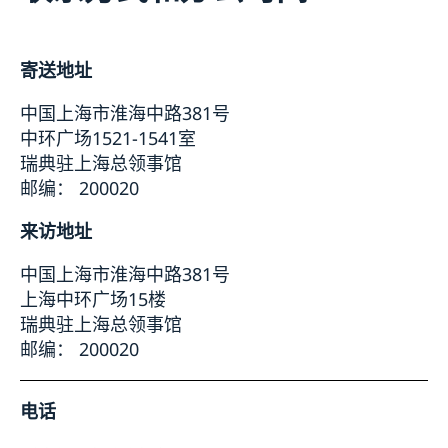
长期逗留（90 天或更长）
新闻
申请居留许可
关于总领事馆
采访请求
寄送地址
数据保护政策
联系方式和办公时间
生物识别和护照检查
空缺职位
领取居留许可卡
中国上海市淮海中路381号
中环广场1521-1541室
瑞典驻上海总领事馆
邮编： 200020
来访地址
中国上海市淮海中路381号
上海中环广场15楼
瑞典驻上海总领事馆
邮编： 200020
电话