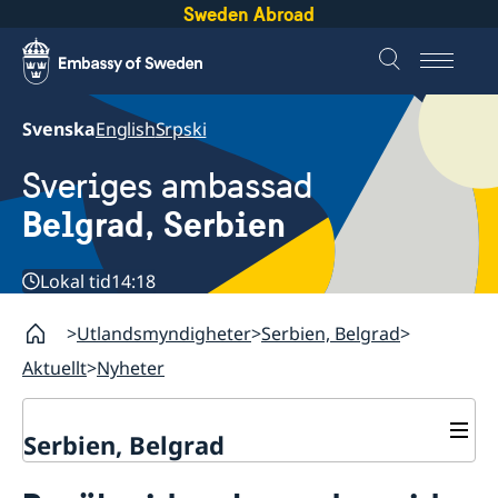
Sweden Abroad
Svenska
English
Srpski
Sveriges ambassad
Belgrad, Serbien
Lokal tid
14:18
Utlandsmyndigheter
Serbien, Belgrad
Aktuellt
Nyheter
Serbien, Belgrad
Om oss