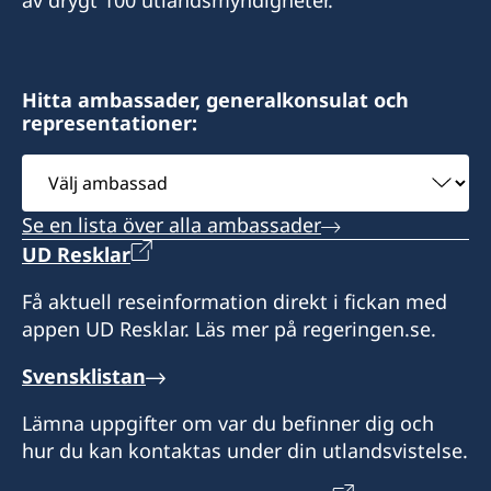
Faxnummer
+382 20 22 97 30
Law Office Vujačić
Hitta ambassader, generalkonsulat och
representationer:
Bulevar Ivana Crnojevica 56/2
I-st floor Lamela A
Välj
81000 Podgorica
ambassad
Montenegro
Se en lista över alla ambassader
UD Resklar
Öppettider:
Få aktuell reseinformation direkt i fickan med
appen UD Resklar. Läs mer på regeringen.se.
Måndag-fredag kl. 09.00-13.00
Svensklistan
Svenska medborgare i behov av hjälp kan
kontakta ambassaden
Lämna uppgifter om var du befinner dig och
i Belgrad för vidare information på telefon +381
hur du kan kontaktas under din utlandsvistelse.
11 20 69 200.