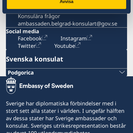
Generella frågor
Avvisa
ambassaden.belgrad@gov.se
Konsulära frågor
ambassaden.belgrad-konsulart@gov.se
Social media
Facebook
Instagram
Twitter
Youtube
Svenska konsulat
Podgorica
Telefonnummer
+382 20 22 97 30
Sverige har diplomatiska förbindelser med i
Epost adress
stort sett alla stater i världen. I ungefär hälften
av dessa stater har Sverige ambassader och
info@lawoffice-vujacic.com
konsulat. Sveriges utrikesrepresentation består
av drygt 100 utlandsmyndigheter.