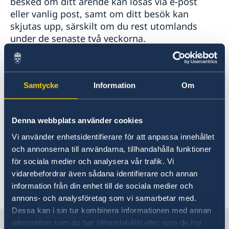
besked om ditt ärende kan lösas via e-post
eller vanlig post, samt om ditt besök kan
skjutas upp, särskilt om du rest utomlands
under de senaste två veckorna.
Om du ändå måste besöka ambassaden,
vänligen gör en telefonbokning först. När du
Samtycke
Information
Om
kommer, rekommenderas du att du står på ett
visst avstånd från de andra framför
ambassaden eller i väntrummet. Väntrummen
Denna webbplats använder cookies
är utrustade med desinfektionsmedel, och vi
rekommenderar starkt att dessa används innan
Vi använder enhetsidentifierare för att anpassa innehållet
du kontaktar ambassadpersonalen eller de
och annonserna till användarna, tillhandahålla funktioner
andra i väntrummet.
för sociala medier och analysera vår trafik. Vi
vidarebefordrar även sådana identifierare och annan
Senast uppdaterad 17 mars 2020, 15.33
information från din enhet till de sociala medier och
annons- och analysföretag som vi samarbetar med.
Dessa kan i sin tur kombinera informationen med annan
Sverige i Serbien
information som du har tillhandahållit eller som de har