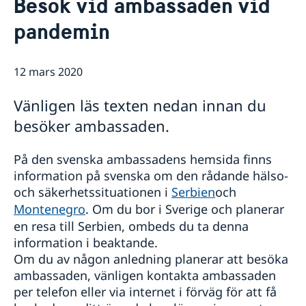
Besök vid ambassaden vid
Sveriges ambassadör
Kontakt
pandemin
Så stöttar vi svenska företag
Vi är en resurs för svenska företag
Aktuellt
Team Sweden
12 mars 2020
Sveriges utvecklingssamarbete i Serbien
Nyheter
Så kan du få stöd
Svenska företag i Serbien
Val 2026 – riksdag, region och kommun
Vänligen läs texten nedan innan du
Anmäl handelshinder
Protester
besöker ambassaden.
Ansökningar om Schengenvisum - förändringar
Adoptionsfrågor
På den svenska ambassadens hemsida finns
information på svenska om den rådande hälso-
och säkerhetssituationen i
Serbien
och
Montenegro
. Om du bor i Sverige och planerar
en resa till Serbien, ombeds du ta denna
information i beaktande.
Om du av någon anledning planerar att besöka
ambassaden, vänligen kontakta ambassaden
per telefon eller via internet i förväg för att få