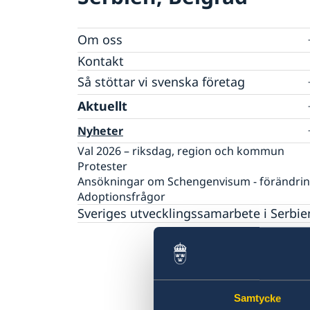
Om oss
Sveriges ambassadör
Kontakt
Så stöttar vi svenska företag
Vi är en resurs för svenska företag
Aktuellt
Team Sweden
Nyheter
Så kan du få stöd
Svenska företag i Serbien
Val 2026 – riksdag, region och kommun
Anmäl handelshinder
Protester
Ansökningar om Schengenvisum - förändri
Adoptionsfrågor
Sveriges utvecklingssamarbete i Serbie
Samtycke