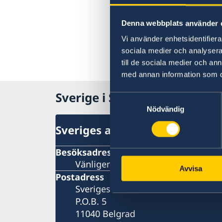
Denna webbplats använder 
Vi använder enhetsidentifierar
sociala medier och analysera 
till de sociala medier och a
med annan information som du 
Sverige i Serbien
Samtyckesval
Nödvändig
Sveriges ambassad
Besöksadress
Vänligen boka ditt besök per telefo
Avvisa
Postadress
Sveriges ambassad
P.O.B. 5
11040 Belgrad