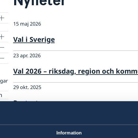
15 maj 2026
Val i Sverige
23 apr. 2026
Val 2026 – riksdag, region och kom
ngar
29 okt. 2025
n
Protester
12 feb. 2025
Regeringens prioriteringar i utrikes
Information