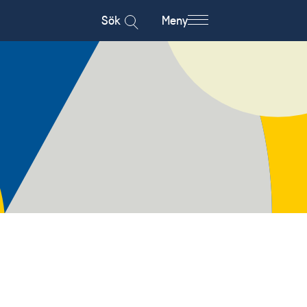
Sök
Meny