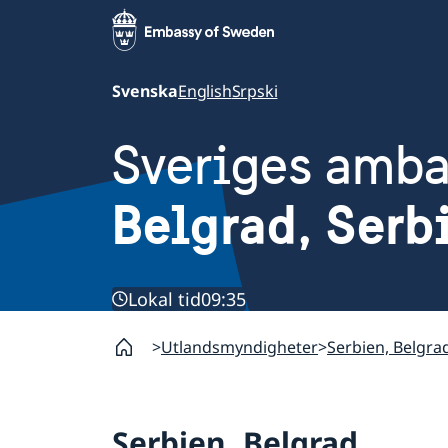
Svenska
English
Srpski
Sveriges amb
Belgrad, Serb
Lokal tid
09:35
Utlandsmyndigheter
Serbien, Belgra
Serbien, Belgrad