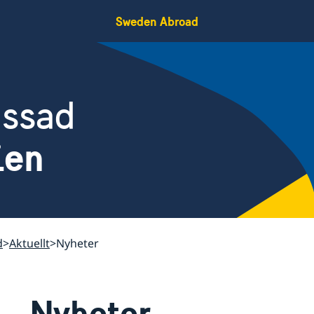
Sweden Abroad
assad
ien
d
Aktuellt
Nyheter
Nyheter