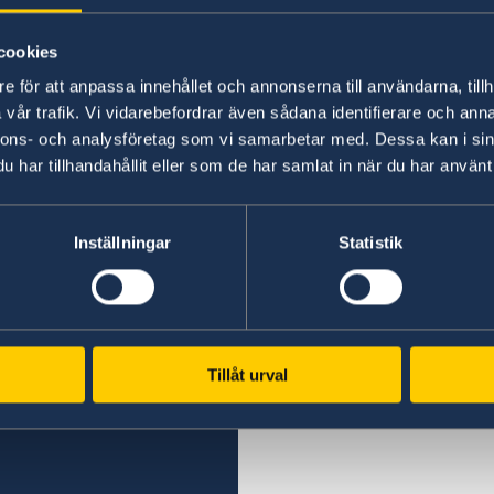
12 feb. 2025
cookies
e för att anpassa innehållet och annonserna till användarna, tillh
Regeringens prioriteringar i utrikes
vår trafik. Vi vidarebefordrar även sådana identifierare och anna
nnons- och analysföretag som vi samarbetar med. Dessa kan i sin
1
2
3
4
5
...
7
8
»
har tillhandahållit eller som de har samlat in när du har använt 
Inställningar
Statistik
Svenska konsulat
Podgorica
n eller epost
Telefonnummer
Tillåt urval
+382 20 22 97 30
Epost adress