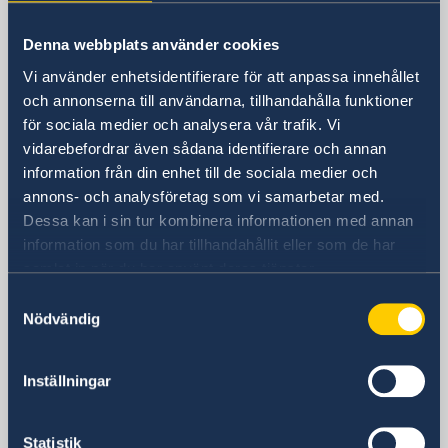
Shanghai Central Plaza, våning 15
381 Huaihai Road (Middle)
Denna webbplats använder cookies
Huangpu, Shanghai
Metro: South Huangpi Road (utgång 1)
Vi använder enhetsidentifierare för att anpassa innehållet
och annonserna till användarna, tillhandahålla funktioner
Postadress
för sociala medier och analysera vår trafik. Vi
Sveriges generalkonsulat i Shanghai
vidarebefordrar även sådana identifierare och annan
1521-1541 Shanghai Central Plaza
information från din enhet till de sociala medier och
381 Huaihai Road (Middle)
annons- och analysföretag som vi samarbetar med.
Shanghai 200020
Dessa kan i sin tur kombinera informationen med annan
Kina
information som du har tillhandahållit eller som de har
Telefonnummer
samlat in när du har använt deras tjänster.
Allmänna förfrågningar
Samtyckesval
+86 21 5359 9610
Nödvändig
Visum- och migrationsfrågor
+86 21 5359 9639
Fax
Inställningar
+86 21 5359 9633
E-postadress
Statistik