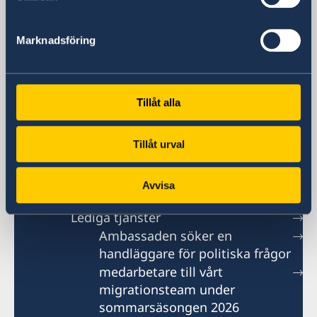
Allmänna förfrågningar
generalkonsulat.shanghai@gov.se
Visum- och migrationsfrågor
Marknadsföring
generalkonsulat.shanghai-visum@gov.se
Social media
LinkedIn
Tillåt alla
Ambassaden i Peking
Tillåt urval
Kontakt
Avvisa
Om oss
Lediga tjänster
Ambassaden söker en
handläggare för politiska frågor
medarbetare till vårt
migrationsteam under
sommarsäsongen 2026