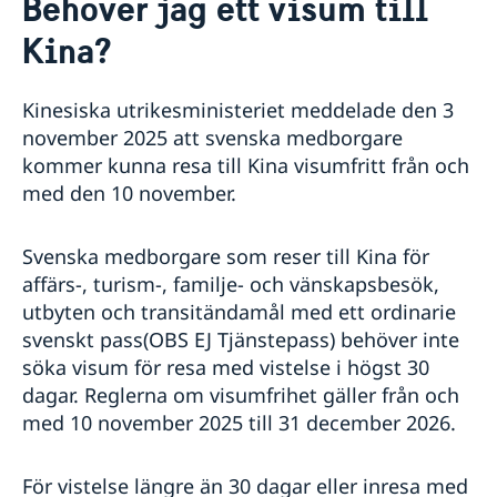
Behöver jag ett visum till
generalkonsulatet
Rösta i Shanghai
Nyheter
Kina?
Pass och ID-kort
Om generalkonsulatet
Provisoriskt pass
Samordningsnummer
Lediga tjänster
Kontakt och öppettider
Kinesiska utrikesministeriet meddelade den 3
Dataskyddspolicy (GDPR)
Intyg och apostille
Så stöttar vi svenska företag
november 2025 att svenska medborgare
Competent Swedish Authority to issue Apostille
Äktenskapscertifikat
kommer kunna resa till Kina visumfritt från och
Vi är en resurs för svenska företag
Förnya svenskt körkort
med den 10 november.
Team Sweden
Avgifter
Så kan du få stöd
Svenska företag i Kina
Svenska medborgare som reser till Kina för
Anmäl handelshinder
affärs-, turism-, familje- och vänskapsbesök,
utbyten och transitändamål med ett ordinarie
svenskt pass(OBS EJ Tjänstepass) behöver inte
söka visum för resa med vistelse i högst 30
dagar. Reglerna om visumfrihet gäller från och
med 10 november 2025 till 31 december 2026.
För vistelse längre än 30 dagar eller inresa med