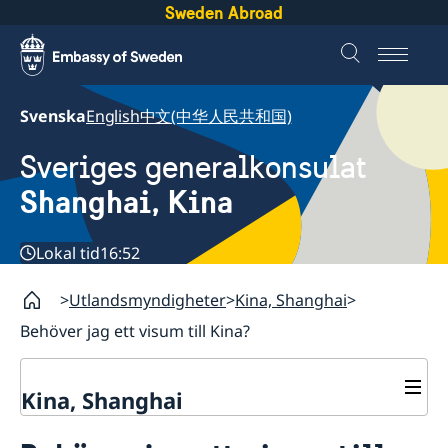
Sweden Abroad
Svenska
English
中文(中华人民共和国)
Sveriges generalkonsulat
Shanghai, Kina
Lokal tid
16:52
Utlandsmyndigheter
Kina, Shanghai
Behöver jag ett visum till Kina?
Kina, Shanghai
Service till svenskar vid