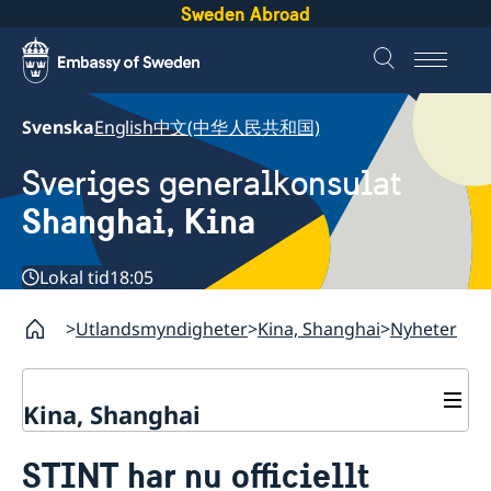
Sweden Abroad
Svenska
English
中文(中华人民共和国)
Sveriges generalkonsulat
Shanghai, Kina
Lokal tid
18:05
Utlandsmyndigheter
Kina, Shanghai
Nyheter
Kina, Shanghai
Service till svenskar vid
STINT har nu officiellt
generalkonsulatet