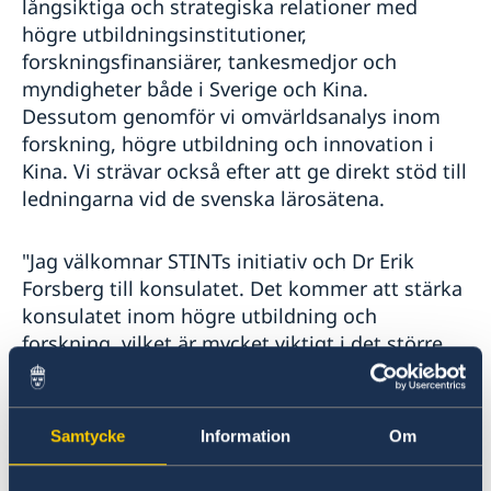
långsiktiga och strategiska relationer med
högre utbildningsinstitutioner,
forskningsfinansiärer, tankesmedjor och
myndigheter både i Sverige och Kina.
Dessutom genomför vi omvärldsanalys inom
forskning, högre utbildning och innovation i
Kina. Vi strävar också efter att ge direkt stöd till
ledningarna vid de svenska lärosätena.
"Jag välkomnar STINTs initiativ och Dr Erik
Forsberg till konsulatet. Det kommer att stärka
konsulatet inom högre utbildning och
forskning, vilket är mycket viktigt i det större
området i Shanghai ", säger Lisette Lindahl,
Sveriges generalkonsul.
Samtycke
Information
Om
Sedan 2015 har STINT det största programmet
för forskningssamarbete mellan Sverige och