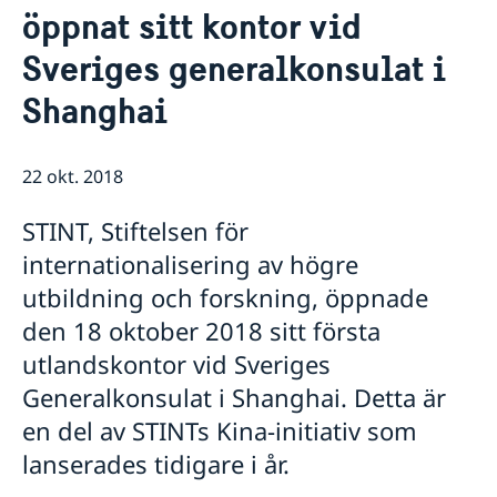
Rösta i Shanghai
Nyheter
öppnat sitt kontor vid
Pass och ID-kort
Om generalkonsulatet
Sveriges generalkonsulat i
Provisoriskt pass
Samordningsnummer
Lediga tjänster
Kontakt och öppettider
Shanghai
Dataskyddspolicy (GDPR)
Intyg och apostille
Så stöttar vi svenska företag
Competent Swedish Authority to issue Apostille
Äktenskapscertifikat
Vi är en resurs för svenska företag
Förnya svenskt körkort
Team Sweden
22 okt. 2018
Avgifter
Så kan du få stöd
Svenska företag i Kina
STINT, Stiftelsen för
Anmäl handelshinder
internationalisering av högre
utbildning och forskning, öppnade
den 18 oktober 2018 sitt första
utlandskontor vid Sveriges
Generalkonsulat i Shanghai. Detta är
en del av STINTs Kina-initiativ som
lanserades tidigare i år.