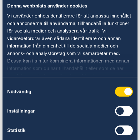
Kina. Programmet, som samfinansieras av
Denna webbplats använder cookies
National Natural Science Foundation of China
Vi använder enhetsidentifierare för att anpassa innehållet
(NSFC), stödjer 75 treåriga forskningsprojekt
och annonserna till användarna, tillhandahålla funktioner
mellan länderna och är STINTs största enskilda
för sociala medier och analysera vår trafik. Vi
program. En årlig utlysning sker mellan juli och
vidarebefordrar även sådana identifierare och annan
september.
information från din enhet till de sociala medier och
annons- och analysföretag som vi samarbetar med.
Dessa kan i sin tur kombinera informationen med annan
Verksamheten i Kina kommer att ske i nära
information som du har tillhandahållit eller som de har
samarbete med Sveriges generalkonsulat i
samlat in när du har använt deras tjänster.
Shanghai och ambassaden i Peking, liksom
Samtyckesval
svenska lärosäten och forskningsfinansiärer.
Nödvändig
STINT inrättades efter beslut av regering och
Inställningar
riksdag 1994 med ändamålet att främja
internationalisering av svensk högre utbildning
och forskning. STINT är en nationell
Statistik
kunskapsresurs för internationalisering inom