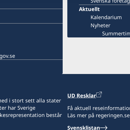
Svenska företag
Aktuellt
Kalendarium
Nyheter
Summertime
gov.se
UD Resklar
d i stort sett alla stater
ter har Sverige
Få aktuell reseinformatio
ikesrepresentation består
Läs mer på regeringen.se
Svensklistan