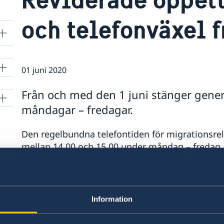
och telefonväxel f
01 juni 2020
Från och med den 1 juni stänger gener
måndagar – fredagar.
lle
Den regelbundna telefontiden för migrationsre
mellan 14.00 och 15.00 under måndag – fredag.
Senast uppdaterad 01 juni 2020, 09.30
Information