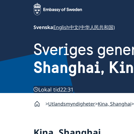
Svenska
English
中文(中华人民共和国)
Sveriges gene
Shanghai, Ki
Lokal tid
22:31
Utlandsmyndigheter
Kina, Shanghai
Kina, Shanghai