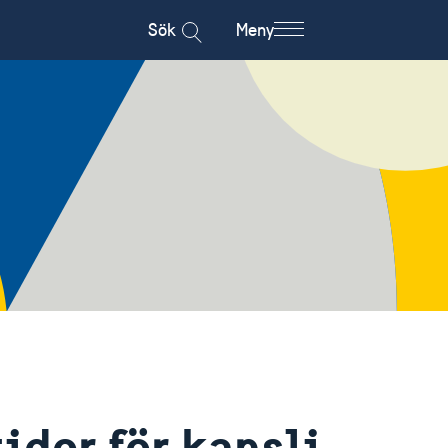
Sök
Meny
ider för kansli