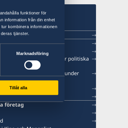
andahålla funktioner för
ng
n information från din enhet
 tur kombinera informationen
deras tjänster.
Marknadsföring
 söker en handläggare för politiska
e till vårt migrationsteam under
ongen 2026
ationer
Tillåt alla
ka företag
öd