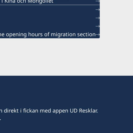
 i Kina och Mongoliet
 opening hours of migration section
n direkt i fickan med appen UD Resklar.
.