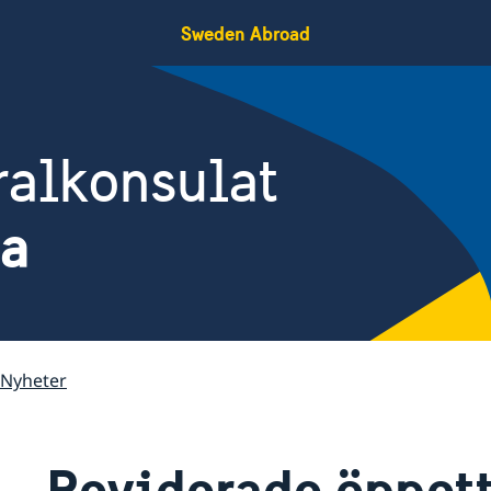
Sweden Abroad
ralkonsulat
na
Nyheter
Reviderade öppett