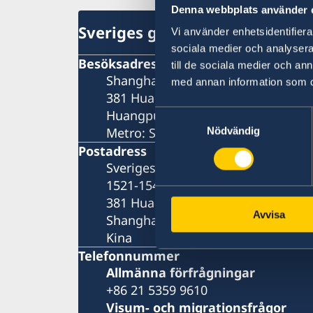
Denna webbplats använder 
Sveriges generalkonsulat i Sh
Vi använder enhetsidentifierar
sociala medier och analysera 
Besöksadress
till de sociala medier och a
Shanghai Central Plaza, våning 15
med annan information som du 
381 Huaihai Road (Middle)
Huangpu, Shanghai
Samtyckesval
Metro: South Huangpi Road (utgån
Nödvändig
Postadress
Sveriges generalkonsulat i Shangh
1521-1541 Shanghai Central Plaza
381 Huaihai Road (Middle)
Avvisa
Shanghai 200020
Kina
Telefonnummer
Allmänna förfrågningar
+86 21 5359 9610
Visum- och migrationsfrågor