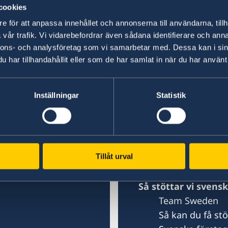
cookies
anghai
e för att anpassa innehållet och annonserna till användarna, tillh
Ambassaden i Peki
vår trafik. Vi vidarebefordrar även sådana identifierare och anna
nnons- och analysföretag som vi samarbetar med. Dessa kan i sin
har tillhandahållit eller som de har samlat in när du har använt 
Kontakt
Om oss
Lediga tjänster
g 1)
Inställningar
Statistik
Ambassaden
frågor
ai
medarbetar
sommarsäs
Svenska organis
Tillåt urval
Helgdagar 2026
Så stöttar vi svens
Team Sweden
Så kan du få st