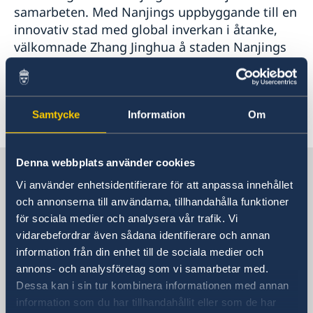
samarbeten. Med Nanjings uppbyggande till en
innovativ stad med global inverkan i åtanke,
välkomnade Zhang Jinghua å staden Nanjings
vägnar fler svenska universitet, teknologiska
företag och forskare till Nanjing.
Samtycke
Information
Om
Senast uppdaterad 18 jan. 2019, 16.26
Denna webbplats använder cookies
Sverige i Kina
Vi använder enhetsidentifierare för att anpassa innehållet
och annonserna till användarna, tillhandahålla funktioner
Sveriges generalkonsulat i Shanghai
för sociala medier och analysera vår trafik. Vi
vidarebefordrar även sådana identifierare och annan
Besöksadress
information från din enhet till de sociala medier och
Shanghai Central Plaza, våning 15
annons- och analysföretag som vi samarbetar med.
381 Huaihai Road (Middle)
Dessa kan i sin tur kombinera informationen med annan
Huangpu, Shanghai
information som du har tillhandahållit eller som de har