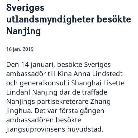
Rösta i Shanghai
Nyheter
Sveriges
Pass och ID-kort
Om generalkonsulatet
utlandsmyndigheter besökte
Provisoriskt pass
Samordningsnummer
Lediga tjänster
Kontakt och öppettider
Nanjing
Dataskyddspolicy (GDPR)
Intyg och apostille
Så stöttar vi svenska företag
Competent Swedish Authority to issue Apostille
Äktenskapscertifikat
Vi är en resurs för svenska företag
Förnya svenskt körkort
Team Sweden
16 jan. 2019
Avgifter
Så kan du få stöd
Svenska företag i Kina
Den 14 januari, besökte Sveriges
Anmäl handelshinder
ambassadör till Kina Anna Lindstedt
och generalkonsul i Shanghai Lisette
Lindahl Nanjing där de träffade
Nanjings partisekreterare Zhang
Jinghua. Det var första gången
ambassadören besökte
Jiangsuprovinsens huvudstad.