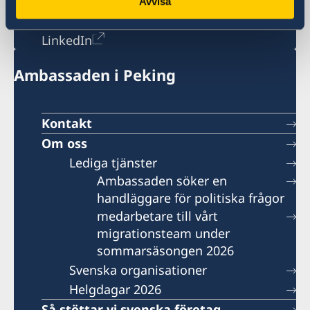
Avvisa
generalkonsulat.shanghai-visum@gov.se
Social media
LinkedIn
Ambassaden i Peking
Kontakt
Om oss
Lediga tjänster
Ambassaden söker en
handläggare för politiska frågor
medarbetare till vårt
migrationsteam under
sommarsäsongen 2026
Svenska organisationer
Helgdagar 2026
Så stöttar vi svenska företag