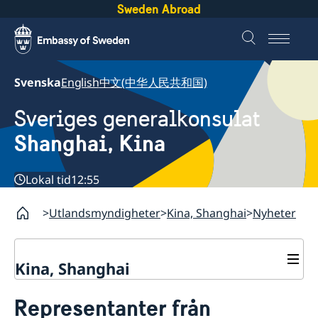
Sweden Abroad
Svenska
English
中文(中华人民共和国)
Sveriges generalkonsulat
Shanghai, Kina
Lokal tid
12:55
Utlandsmyndigheter
Kina, Shanghai
Nyheter
Kina, Shanghai
Service till svenskar vid
Representanter från
generalkonsulatet