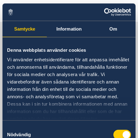
Senast uppdaterad 23 feb. 2026, 15.40
Samtycke
Information
Om
Sverige i Kina
Denna webbplats använder cookies
Sveriges generalkonsulat i Shanghai
Vi använder enhetsidentifierare för att anpassa innehållet
Besöksadress
och annonserna till användarna, tillhandahålla funktioner
Shanghai Central Plaza, våning 15
för sociala medier och analysera vår trafik. Vi
381 Huaihai Road (Middle)
vidarebefordrar även sådana identifierare och annan
Huangpu, Shanghai
information från din enhet till de sociala medier och
Metro: South Huangpi Road (utgång 1)
annons- och analysföretag som vi samarbetar med.
Postadress
Dessa kan i sin tur kombinera informationen med annan
Sveriges generalkonsulat i Shanghai
information som du har tillhandahållit eller som de har
1521-1541 Shanghai Central Plaza
samlat in när du har använt deras tjänster.
381 Huaihai Road (Middle)
Samtyckesval
Shanghai 200020
Nödvändig