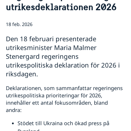
Rösta i Shanghai
Nyheter
utrikesdeklarationen 2026
Pass och ID-kort
Om generalkonsulatet
Provisoriskt pass
Samordningsnummer
Lediga tjänster
Kontakt och öppettider
18 feb. 2026
Dataskyddspolicy (GDPR)
Intyg och apostille
Så stöttar vi svenska företag
Competent Swedish Authority to issue Apostille
Äktenskapscertifikat
Den 18 februari presenterade
Vi är en resurs för svenska företag
Förnya svenskt körkort
Team Sweden
utrikesminister Maria Malmer
Avgifter
Så kan du få stöd
Stenergard regeringens
Svenska företag i Kina
utrikespolitiska deklaration för 2026 i
Anmäl handelshinder
riksdagen.
Deklarationen, som sammanfattar regeringens
utrikespolitiska prioriteringar för 2026,
innehåller ett antal fokusområden, bland
andra:
Stödet till Ukraina och ökad press på