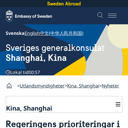
Sweden Abroad
Svenska
English
中文(中华人民共和国)
Sveriges generalkonsulat
Shanghai, Kina
Lokal tid
00:57
Utlandsmyndigheter
Kina, Shanghai
Nyheter
Kina, Shanghai
Service till svenskar vid
Regeringens prioriteringar i
generalkonsulatet