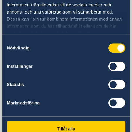
Sverige i Kina
information från din enhet till de sociala medier och
annons- och analysföretag som vi samarbetar med.
Dessa kan i sin tur kombinera informationen med annan
Sveriges generalkonsulat i Shanghai
information som du har tillhandahållit eller som de har
Besöksadress
samlat in när du har använt deras tjänster.
Shanghai Central Plaza, våning 15
Samtyckesval
381 Huaihai Road (Middle)
Nödvändig
Huangpu, Shanghai
Metro: South Huangpi Road (utgång 1)
Inställningar
Postadress
Sveriges generalkonsulat i Shanghai
1521-1541 Shanghai Central Plaza
Statistik
381 Huaihai Road (Middle)
Shanghai 200020
Marknadsföring
Kina
Telefonnummer
Allmänna förfrågningar
+86 21 5359 9610
Tillåt alla