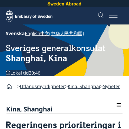
Sweden Abroad
Svenska
English
中文(中华人民共和国)
Sveriges generalkonsulat
Shanghai, Kina
Lokal tid
20:46
Utlandsmyndigheter
Kina, Shanghai
Nyheter
Kina, Shanghai
Service till svenskar vid
Regeringens prioriteringar i
generalkonsulatet