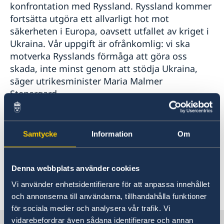
konfrontation med Ryssland. Ryssland kommer
fortsätta utgöra ett allvarligt hot mot
säkerheten i Europa, oavsett utfallet av kriget i
Ukraina. Vår uppgift är ofrånkomlig: vi ska
motverka Rysslands förmåga att göra oss
skada, inte minst genom att stödja Ukraina,
säger utrikesminister Maria Malmer
Stenergard.
Läs hela utrikesdeklarationen på regeringen.se
Samtycke
Information
Om
Läs pressmeddelandet på regeringen.se
Denna webbplats använder cookies
Vi använder enhetsidentifierare för att anpassa innehållet
Senast uppdaterad 12 feb. 2025, 17.26
och annonserna till användarna, tillhandahålla funktioner
för sociala medier och analysera vår trafik. Vi
vidarebefordrar även sådana identifierare och annan