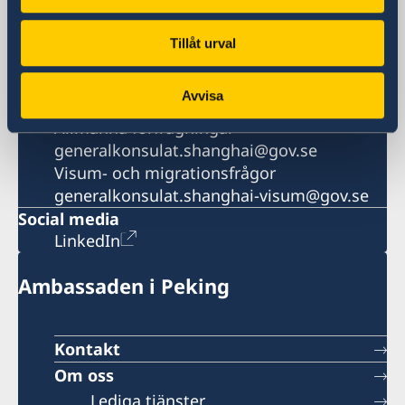
Visum- och migrationsfrågor
+86 21 5359 9639
Tillåt urval
Fax
+86 21 5359 9633
Avvisa
E-postadress
Allmänna förfrågningar
generalkonsulat.shanghai@gov.se
Visum- och migrationsfrågor
generalkonsulat.shanghai-visum@gov.se
Social media
LinkedIn
Ambassaden i Peking
Kontakt
Om oss
Lediga tjänster