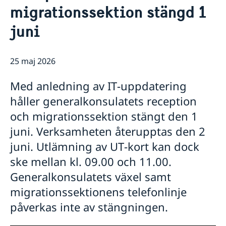
Rösta i Shanghai
Nyheter
migrationssektion stängd 1
Pass och ID-kort
Om generalkonsulatet
juni
Provisoriskt pass
Samordningsnummer
Lediga tjänster
Kontakt och öppettider
Dataskyddspolicy (GDPR)
Intyg och apostille
Så stöttar vi svenska företag
25 maj 2026
Competent Swedish Authority to issue Apostille
Äktenskapscertifikat
Vi är en resurs för svenska företag
Förnya svenskt körkort
Team Sweden
Med anledning av IT‑uppdatering
Avgifter
Så kan du få stöd
håller generalkonsulatets reception
Svenska företag i Kina
Anmäl handelshinder
och migrationssektion stängt den 1
juni. Verksamheten återupptas den 2
juni. Utlämning av UT‑kort kan dock
ske mellan kl. 09.00 och 11.00.
Generalkonsulatets växel samt
migrationssektionens telefonlinje
påverkas inte av stängningen.