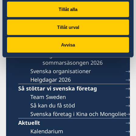
Kontakt
Tillåt alla
Om oss
Lediga tjänster
Tillåt urval
Ambassaden söker en
handläggare för politiska frågor
Avvisa
medarbetare till vårt
migrationsteam under
sommarsäsongen 2026
Svenska organisationer
Helgdagar 2026
Så stöttar vi svenska företag
Team Sweden
Så kan du få stöd
Svenska företag i Kina och Mongoliet
Aktuellt
Kalendarium