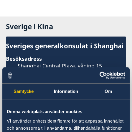
Sverige i Kina
Sveriges generalkonsulat i Shanghai
Besöksadress
Shanghai Central Plaza, våning 15
381 Huaihai Road (Middle)
Huangpu, Shanghai
Metro: South Huangpi Road (utgång 1)
Samtycke
Information
Om
Postadress
Sveriges generalkonsulat i Shanghai
1521-1541 Shanghai Central Plaza
Denna webbplats använder cookies
381 Huaihai Road (Middle)
Vi använder enhetsidentifierare för att anpassa innehållet
Shanghai 200020
och annonserna till användarna, tillhandahålla funktioner