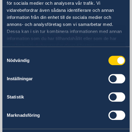
Kina
för sociala medier och analysera vår trafik. Vi
Telefonnummer
vidarebefordrar även sådana identifierare och annan
Allmänna förfrågningar
information från din enhet till de sociala medier och
+86 21 5359 9610
annons- och analysföretag som vi samarbetar med.
Visum- och migrationsfrågor
Dessa kan i sin tur kombinera informationen med annan
+86 21 5359 9639
information som du har tillhandahållit eller som de har
Fax
samlat in när du har använt deras tjänster.
+86 21 5359 9633
Samtyckesval
E-postadress
Nödvändig
Allmänna förfrågningar
generalkonsulat.shanghai@gov.se
Inställningar
Visum- och migrationsfrågor
generalkonsulat.shanghai-visum@gov.se
Social media
Statistik
LinkedIn
Marknadsföring
Ambassaden i Peking