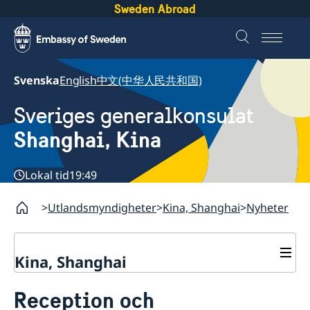
Sweden Abroad
Svenska
English
中文(中华人民共和国)
Sveriges generalkonsulat
Shanghai, Kina
Lokal tid
19:49
Utlandsmyndigheter
Kina, Shanghai
Nyheter
Kina, Shanghai
Service till svenskar vid
Reception och
generalkonsulatet