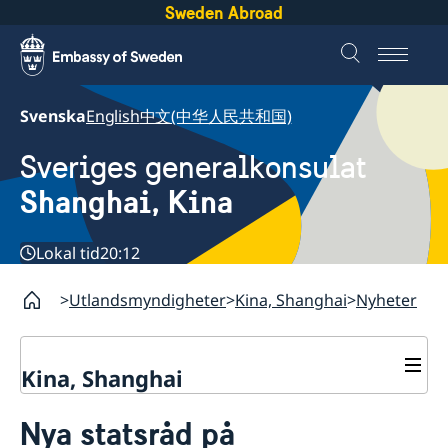
Sweden Abroad
Svenska
English
中文(中华人民共和国)
Sveriges generalkonsulat
Shanghai, Kina
Lokal tid
20:12
Utlandsmyndigheter
Kina, Shanghai
Nyheter
Kina, Shanghai
Service till svenskar vid
Nya statsråd på
generalkonsulatet