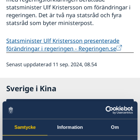
statsminister Ulf Kristersson om förändringar i
regeringen. Det är två nya statsråd och fyra
statsråd som byter ministerpost.
Statsminister Ulf Kristersson presenterade
förändringar i regeringen - Regeringen.se
Senast uppdaterad 11 sep. 2024, 08.54
Sverige i Kina
Sveriges generalkonsulat i Shanghai
Besöksadress
Samtycke
Information
Om
Shanghai Central Plaza, våning 15
381 Huaihai Road (Middle)