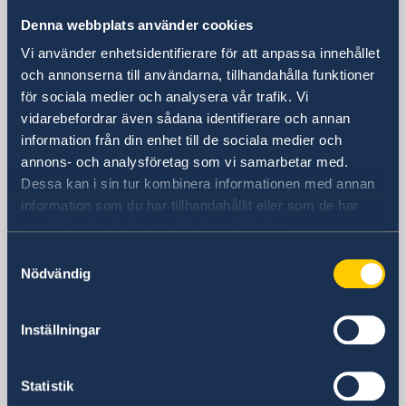
Huangpu, Shanghai
Denna webbplats använder cookies
Metro: South Huangpi Road (utgång 1)
Vi använder enhetsidentifierare för att anpassa innehållet
Postadress
och annonserna till användarna, tillhandahålla funktioner
Sveriges generalkonsulat i Shanghai
för sociala medier och analysera vår trafik. Vi
1521-1541 Shanghai Central Plaza
vidarebefordrar även sådana identifierare och annan
381 Huaihai Road (Middle)
information från din enhet till de sociala medier och
Shanghai 200020
annons- och analysföretag som vi samarbetar med.
Kina
Dessa kan i sin tur kombinera informationen med annan
Telefonnummer
information som du har tillhandahållit eller som de har
Allmänna förfrågningar
samlat in när du har använt deras tjänster.
+86 21 5359 9610
Samtyckesval
Visum- och migrationsfrågor
Nödvändig
+86 21 5359 9639
Fax
Inställningar
+86 21 5359 9633
E-postadress
Allmänna förfrågningar
Statistik
generalkonsulat.shanghai@gov.se