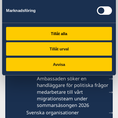
Visum- och migrationsfrågor
Marknadsföring
generalkonsulat.shanghai-visum@gov.se
Social media
LinkedIn
Tillåt alla
Ambassaden i Peking
Tillåt urval
Kontakt
Om oss
Avvisa
Lediga tjänster
Ambassaden söker en
handläggare för politiska frågor
medarbetare till vårt
migrationsteam under
sommarsäsongen 2026
Svenska organisationer