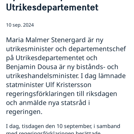
Rösta i Shanghai
Nyheter
Utrikesdepartementet
Pass och ID-kort
Om generalkonsulatet
Provisoriskt pass
Samordningsnummer
Lediga tjänster
Kontakt och öppettider
10 sep. 2024
Dataskyddspolicy (GDPR)
Intyg och apostille
Så stöttar vi svenska företag
Competent Swedish Authority to issue Apostille
Äktenskapscertifikat
Maria Malmer Stenergard är ny
Vi är en resurs för svenska företag
Förnya svenskt körkort
Team Sweden
utrikesminister och departementschef
Avgifter
Så kan du få stöd
på Utrikesdepartementet och
Svenska företag i Kina
Benjamin Dousa är ny bistånds- och
Anmäl handelshinder
utrikeshandelsminister. I dag lämnade
statminister Ulf Kristersson
regeringsförklaringen till riksdagen
och anmälde nya statsråd i
regeringen.
I dag, tisdagen den 10 september, i samband
med regeringsförklaringen berättade