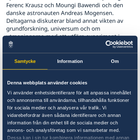
Ferenc Krausz och Moungi Bawendi och den
danske astronauten Andreas Mogensen.
Deltagarna diskuterar bland annat vikten av
grundforskning, universum och om
utmaningarna med att utföra experiment i
rymden. Registrera dig
här
för att följa
livesändningen digitalt.
Samtycke
Information
Om
En av höjdpunkterna under Nobelveckan är
Nobel Week Lights 2023
, en ljusfestival som
Denna webbplats använder cookies
lyser upp byggnader och offentliga platser i
centrala Stockholm med konstnärliga
Vi använder enhetsidentifierare för att anpassa innehållet
installationer av lokala och internationella
och annonserna till användarna, tillhandahålla funktioner
för sociala medier och analysera vår trafik. Vi
konstnärer. Konstverken är inspirerade av
vidarebefordrar även sådana identifierare och annan
Nobelpristagarna och deras upptäckter.
information från din enhet till de sociala medier och
Festivalen är ett samarbete mellan
annons- och analysföretag som vi samarbetar med.
Nobelstiftelsen, Stockholms stad och en rad
Dessa kan i sin tur kombinera informationen med annan
kulturinstitutioner. I år är temat “Hopp” med