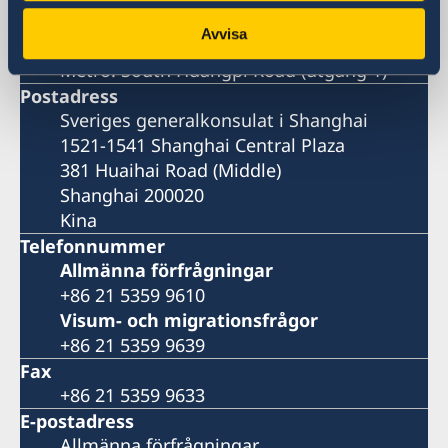
381 Huaihai Road (Middle)
Avvisa
Huangpu, Shanghai
Metro: South Huangpi Road (utgång 1)
Postadress
Sveriges generalkonsulat i Shanghai
1521-1541 Shanghai Central Plaza
381 Huaihai Road (Middle)
Shanghai 200020
Kina
Telefonnummer
Allmänna förfrågningar
+86 21 5359 9610
Visum- och migrationsfrågor
+86 21 5359 9639
Fax
+86 21 5359 9633
E-postadress
Allmänna förfrågningar