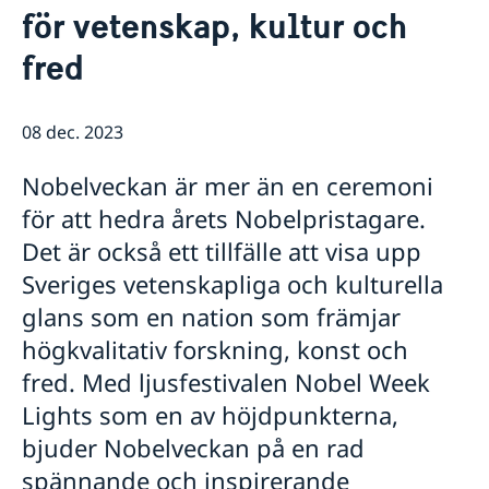
Rösta i Shanghai
Nyheter
för vetenskap, kultur och
Pass och ID-kort
Om generalkonsulatet
fred
Provisoriskt pass
Samordningsnummer
Lediga tjänster
Kontakt och öppettider
Dataskyddspolicy (GDPR)
Intyg och apostille
Så stöttar vi svenska företag
08 dec. 2023
Competent Swedish Authority to issue Apostille
Äktenskapscertifikat
Vi är en resurs för svenska företag
Förnya svenskt körkort
Team Sweden
Nobelveckan är mer än en ceremoni
Avgifter
Så kan du få stöd
för att hedra årets Nobelpristagare.
Svenska företag i Kina
Anmäl handelshinder
Det är också ett tillfälle att visa upp
Sveriges vetenskapliga och kulturella
glans som en nation som främjar
högkvalitativ forskning, konst och
fred. Med ljusfestivalen Nobel Week
Lights som en av höjdpunkterna,
bjuder Nobelveckan på en rad
spännande och inspirerande