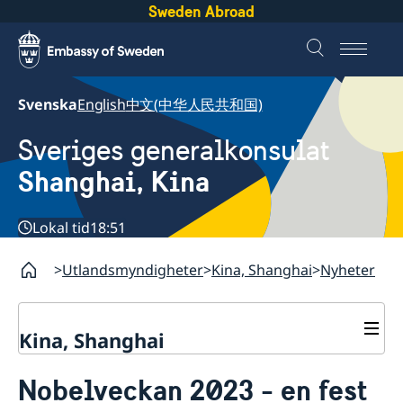
Sweden Abroad
Svenska
English
中文(中华人民共和国)
Sveriges generalkonsulat
Shanghai, Kina
Lokal tid
18:51
Utlandsmyndigheter
Kina, Shanghai
Nyheter
Kina, Shanghai
Service till svenskar vid
Nobelveckan 2023 - en fest
generalkonsulatet