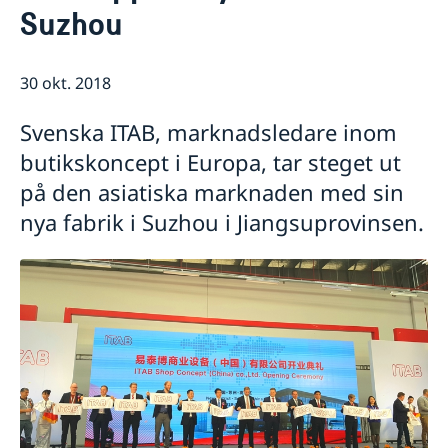
Rösta i Shanghai
Nyheter
Suzhou
Pass och ID-kort
Om generalkonsulatet
Provisoriskt pass
Samordningsnummer
Lediga tjänster
Kontakt och öppettider
30 okt. 2018
Dataskyddspolicy (GDPR)
Intyg och apostille
Så stöttar vi svenska företag
Competent Swedish Authority to issue Apostille
Äktenskapscertifikat
Svenska ITAB, marknadsledare inom
Vi är en resurs för svenska företag
Förnya svenskt körkort
Team Sweden
butikskoncept i Europa, tar steget ut
Avgifter
Så kan du få stöd
på den asiatiska marknaden med sin
Svenska företag i Kina
nya fabrik i Suzhou i Jiangsuprovinsen.
Anmäl handelshinder