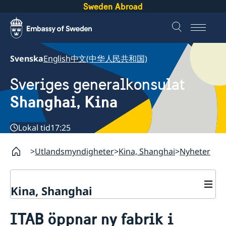
Sweden Abroad
Svenska
English
中文(中华人民共和国)
Sveriges generalkonsulat
Shanghai, Kina
Lokal tid
17:25
Utlandsmyndigheter
Kina, Shanghai
Nyheter
Kina, Shanghai
Service till svenskar vid
ITAB öppnar ny fabrik i
generalkonsulatet