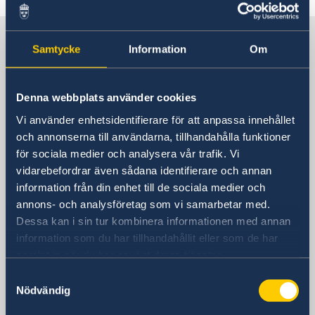
Sverige i Kina
Samtycke
Information
Om
Sveriges generalkonsulat i Shanghai
Denna webbplats använder cookies
Besöksadress
Vi använder enhetsidentifierare för att anpassa innehållet
Shanghai Central Plaza, våning 15
och annonserna till användarna, tillhandahålla funktioner
381 Huaihai Road (Middle)
för sociala medier och analysera vår trafik. Vi
Huangpu, Shanghai
vidarebefordrar även sådana identifierare och annan
Metro: South Huangpi Road (utgång 1)
information från din enhet till de sociala medier och
Postadress
annons- och analysföretag som vi samarbetar med.
Sveriges generalkonsulat i Shanghai
Dessa kan i sin tur kombinera informationen med annan
1521-1541 Shanghai Central Plaza
information som du har tillhandahållit eller som de har
381 Huaihai Road (Middle)
samlat in när du har använt deras tjänster.
Shanghai 200020
Samtyckesval
Kina
Nödvändig
Telefonnummer