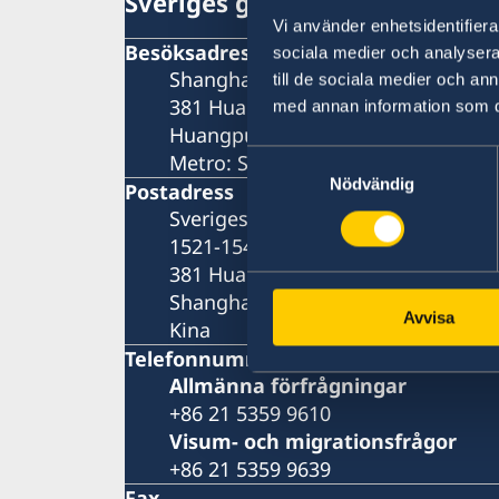
Sveriges generalkonsulat i Sh
Vi använder enhetsidentifierar
Besöksadress
sociala medier och analysera 
Shanghai Central Plaza, våning 15
till de sociala medier och a
381 Huaihai Road (Middle)
med annan information som du 
Huangpu, Shanghai
Samtyckesval
Metro: South Huangpi Road (utgån
Nödvändig
Postadress
Sveriges generalkonsulat i Shangh
1521-1541 Shanghai Central Plaza
381 Huaihai Road (Middle)
Shanghai 200020
Avvisa
Kina
Telefonnummer
Allmänna förfrågningar
+86 21 5359 9610
Visum- och migrationsfrågor
+86 21 5359 9639
Fax