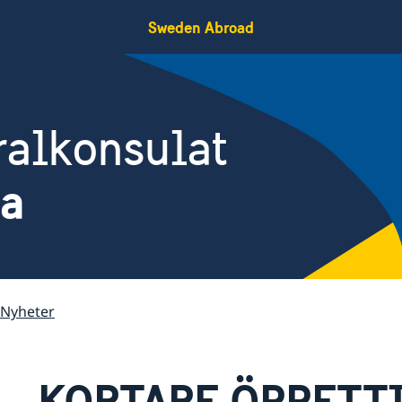
Sweden Abroad
ralkonsulat
na
Nyheter
KORTARE ÖPPETT