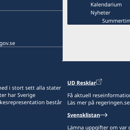
Kalendarium
Nyheter
Summertime
gov.se
UD Resklar
d i stort sett alla stater
ter har Sverige
Få aktuell reseinformatio
ikesrepresentation består
Läs mer på regeringen.se
Svensklistan
Lämna uppgifter om var d