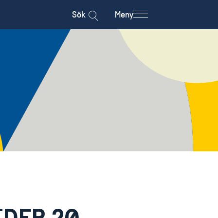
Sök
Meny
IDER 20