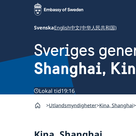
Svenska
English
中文(中华人民共和国)
Sveriges gene
Shanghai, Ki
Lokal tid
19:16
Utlandsmyndigheter
Kina, Shanghai
Kina, Shanghai