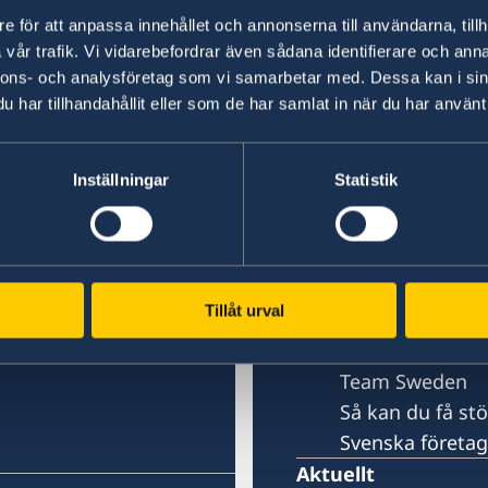
anghai
Ambassaden i Peki
e för att anpassa innehållet och annonserna till användarna, tillh
vår trafik. Vi vidarebefordrar även sådana identifierare och anna
nnons- och analysföretag som vi samarbetar med. Dessa kan i sin
Kontakt
har tillhandahållit eller som de har samlat in när du har använt 
Om oss
Lediga tjänster
g 1)
Ambassaden
Inställningar
Statistik
frågor
ai
medarbetar
sommarsäs
Svenska organis
Tillåt urval
Helgdagar 2026
Så stöttar vi svens
Team Sweden
Så kan du få st
Svenska företag
Aktuellt