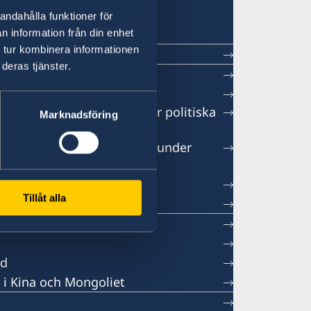
ng
andahålla funktioner för
n information från din enhet
 tur kombinera informationen
deras tjänster.
 söker en handläggare för politiska
Marknadsföring
e till vårt migrationsteam under
ongen 2026
ationer
Tillåt alla
ka företag
öd
 i Kina och Mongoliet