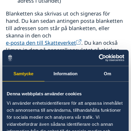
adress i utlandet)
Blanketten ska skrivas ut och signeras för
hand. Du kan sedan antingen posta blanketten
till adressen som står på blanketten, eller
skanna in den och
e-posta den till Skatteverket
. Du kan också
lämna in den på generalkonsulatet så skickas
den till Skatteverket.
En ny tioårsperiod startar om du anmäler ny
Samtycke
Information
Om
adress i utlandet eller anmäler att du vill vara
kvar i röstlängden. Notera att du någon gång
Denna webbplats använder cookies
måste ha varit folkbokförd i Sverige för att
kunna anmäla dig till röstlängden. Anmäl dig i
Vi använder enhetsidentifierare för att anpassa innehållet
god tid inför EU-valet, utlandsröstkorten
och annonserna till användarna, tillhandahålla funktioner
skickas ut i april.
för sociala medier och analysera vår trafik. Vi
vidarebefordrar även sådana identifierare och annan