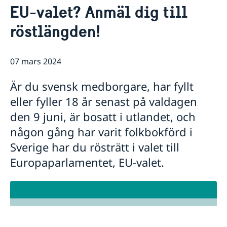
Rösta i Shanghai
Nyheter
EU-valet? Anmäl dig till
Pass och ID-kort
Om generalkonsulatet
röstlängden!
Provisoriskt pass
Samordningsnummer
Lediga tjänster
Kontakt och öppettider
Dataskyddspolicy (GDPR)
Intyg och apostille
Så stöttar vi svenska företag
07 mars 2024
Competent Swedish Authority to issue Apostille
Äktenskapscertifikat
Vi är en resurs för svenska företag
Förnya svenskt körkort
Team Sweden
Är du svensk medborgare, har fyllt
Avgifter
Så kan du få stöd
eller fyller 18 år senast på valdagen
Svenska företag i Kina
Anmäl handelshinder
den 9 juni, är bosatt i utlandet, och
någon gång har varit folkbokförd i
Sverige har du rösträtt i valet till
Europaparlamentet, EU-valet.