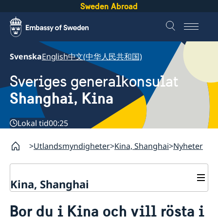
Sweden Abroad
Svenska
English
中文(中华人民共和国)
Sveriges generalkonsulat
Shanghai, Kina
Lokal tid
00:25
Utlandsmyndigheter
Kina, Shanghai
Nyheter
Kina, Shanghai
Service till svenskar vid
Bor du i Kina och vill rösta i
generalkonsulatet