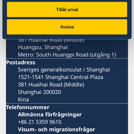
Tillåt urval
Sveriges generalkonsulat i Shanghai
Besöksadress
Avvisa
Shanghai Central Plaza, våning 15
381 Huaihai Road (Middle)
Huangpu, Shanghai
Metro: South Huangpi Road (utgång 1)
Postadress
Sveriges generalkonsulat i Shanghai
1521-1541 Shanghai Central Plaza
381 Huaihai Road (Middle)
Shanghai 200020
Kina
Telefonnummer
Allmänna förfrågningar
+86 21 5359 9610
Visum- och migrationsfrågor