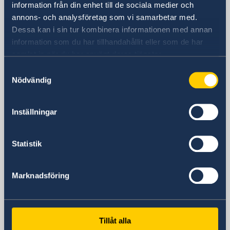
Visum- och migrationsfrågor
information från din enhet till de sociala medier och
+86 21 5359 9639
annons- och analysföretag som vi samarbetar med.
Fax
Dessa kan i sin tur kombinera informationen med annan
+86 21 5359 9633
information som du har tillhandahållit eller som de har
E-postadress
samlat in när du har använt deras tjänster.
Allmänna förfrågningar
Samtyckesval
generalkonsulat.shanghai@gov.se
Nödvändig
Visum- och migrationsfrågor
generalkonsulat.shanghai-visum@gov.se
Inställningar
Social media
LinkedIn
Statistik
Ambassaden i Peking
Marknadsföring
Kontakt
Om oss
Lediga tjänster
Tillåt alla