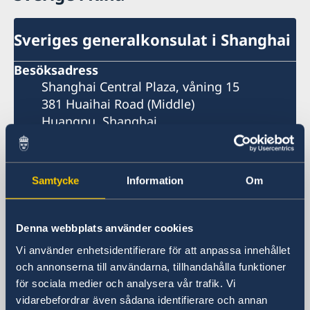
Sveriges generalkonsulat i Shanghai
Besöksadress
Shanghai Central Plaza, våning 15
381 Huaihai Road (Middle)
Huangpu, Shanghai
Metro: South Huangpi Road (utgång 1)
Postadress
Sveriges generalkonsulat i Shanghai
Samtycke
Information
Om
1521-1541 Shanghai Central Plaza
381 Huaihai Road (Middle)
Shanghai 200020
Denna webbplats använder cookies
Kina
Vi använder enhetsidentifierare för att anpassa innehållet
Telefonnummer
och annonserna till användarna, tillhandahålla funktioner
Allmänna förfrågningar
för sociala medier och analysera vår trafik. Vi
+86 21 5359 9610
vidarebefordrar även sådana identifierare och annan