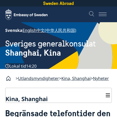
Sweden Abroad
Svenska
English
中文(中华人民共和国)
Sveriges generalkonsulat
Shanghai, Kina
Lokal tid
14:20
Utlandsmyndigheter
Kina, Shanghai
Nyheter
Kina, Shanghai
Service till svenskar vid
Begränsade telefontider den
generalkonsulatet