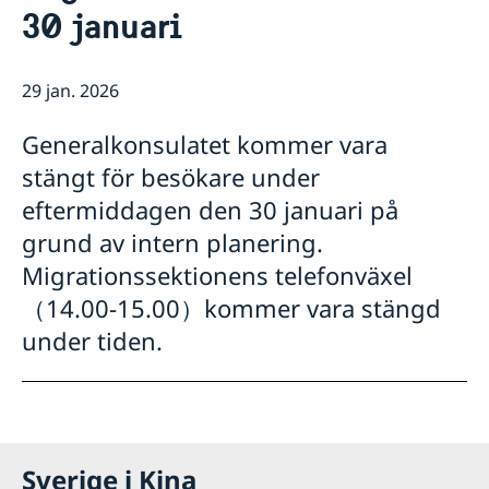
Rösta i Shanghai
Nyheter
30 januari
Pass och ID-kort
Om generalkonsulatet
Provisoriskt pass
Samordningsnummer
Lediga tjänster
Kontakt och öppettider
29 jan. 2026
Dataskyddspolicy (GDPR)
Intyg och apostille
Så stöttar vi svenska företag
Competent Swedish Authority to issue Apostille
Äktenskapscertifikat
Generalkonsulatet kommer vara
Vi är en resurs för svenska företag
Förnya svenskt körkort
Team Sweden
stängt för besökare under
Avgifter
Så kan du få stöd
eftermiddagen den 30 januari på
Svenska företag i Kina
grund av intern planering.
Anmäl handelshinder
Migrationssektionens telefonväxel
（14.00-15.00）kommer vara stängd
under tiden.
Sverige i Kina