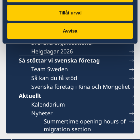
Ambassaden söker en
handläggare för politiska frågor
Tillåt urval
medarbetare till vårt
migrationsteam under
Avvisa
sommarsäsongen 2026
Svenska organisationer
Helgdagar 2026
Så stöttar vi svenska företag
Team Sweden
Så kan du få stöd
Svenska företag i Kina och Mongoliet
Aktuellt
Kalendarium
Nyheter
Summertime opening hours of
migration section