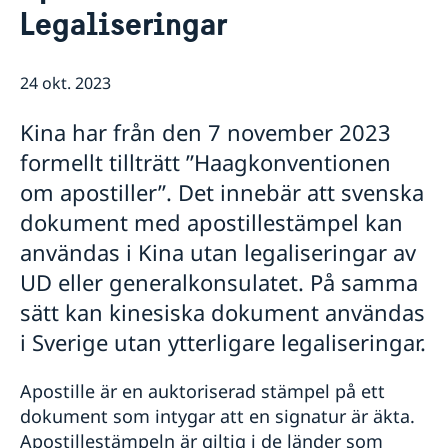
Rösta i Shanghai
Nyheter
Legaliseringar
Pass och ID-kort
Om generalkonsulatet
Provisoriskt pass
Samordningsnummer
Lediga tjänster
Kontakt och öppettider
24 okt. 2023
Dataskyddspolicy (GDPR)
Intyg och apostille
Så stöttar vi svenska företag
Competent Swedish Authority to issue Apostille
Äktenskapscertifikat
Kina har från den 7 november 2023
Vi är en resurs för svenska företag
Förnya svenskt körkort
Team Sweden
formellt tillträtt ”Haagkonventionen
Avgifter
Så kan du få stöd
om apostiller”. Det innebär att svenska
Svenska företag i Kina
dokument med apostillestämpel kan
Anmäl handelshinder
användas i Kina utan legaliseringar av
UD eller generalkonsulatet. På samma
sätt kan kinesiska dokument användas
i Sverige utan ytterligare legaliseringar.
Apostille är en auktoriserad stämpel på ett
dokument som intygar att en signatur är äkta.
Apostillestämpeln är giltig i de länder som