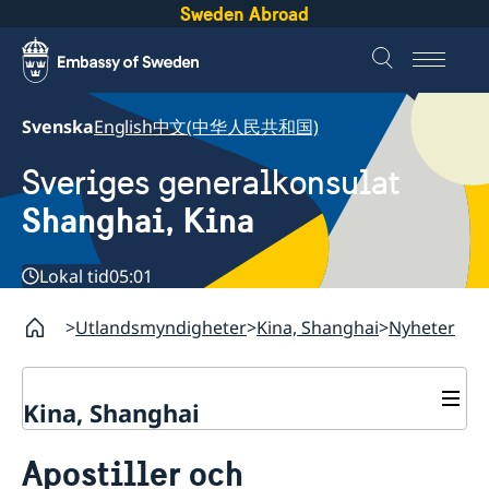
Sweden Abroad
Svenska
English
中文(中华人民共和国)
Sveriges generalkonsulat
Shanghai, Kina
Lokal tid
05:01
Utlandsmyndigheter
Kina, Shanghai
Nyheter
Kina, Shanghai
Service till svenskar vid
Apostiller och
generalkonsulatet