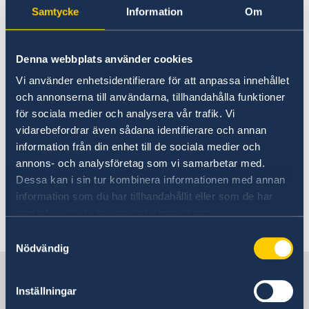
utrikesministeriets webbsida
.
Samtycke
Information
Om
Apostille i Sverige
Denna webbplats använder cookies
I Sverige har från och med den 1 januari 2005
enbart
Notarius Publicus rätt att utfärda
Vi använder enhetsidentifierare för att anpassa innehållet
apostille. Det är
länsstyrelserna
som utser
och annonserna till användarna, tillhandahålla funktioner
notarius publicus.
för sociala medier och analysera vår trafik. Vi
vidarebefordrar även sådana identifierare och annan
information från din enhet till de sociala medier och
Varken UD eller generalkonsulatet kan utfärda
annons- och analysföretag som vi samarbetar med.
apostille. Generalkonsulatet
legaliserar
heller
Dessa kan i sin tur kombinera informationen med annan
inte svenska handlingar.
information som du har tillhandahållit eller som de har
samlat in när du har använt deras tjänster.
Senast uppdaterad 24 okt. 2023, 15.13
Samtyckesval
Nödvändig
Sverige i Kina
Inställningar