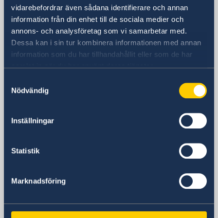
Allmänna förfrågningar
vidarebefordrar även sådana identifierare och annan
+86 21 5359 9610
information från din enhet till de sociala medier och
Visum- och migrationsfrågor
annons- och analysföretag som vi samarbetar med.
+86 21 5359 9639
Dessa kan i sin tur kombinera informationen med annan
Fax
information som du har tillhandahållit eller som de har
+86 21 5359 9633
samlat in när du har använt deras tjänster.
E-postadress
Samtyckesval
Allmänna förfrågningar
Nödvändig
generalkonsulat.shanghai@gov.se
Visum- och migrationsfrågor
Inställningar
generalkonsulat.shanghai-visum@gov.se
Social media
LinkedIn
Statistik
Ambassaden i Peking
Marknadsföring
Kontakt