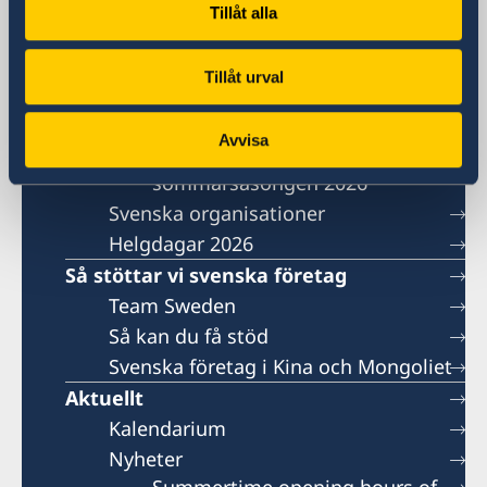
Om oss
Tillåt alla
Lediga tjänster
Ambassaden söker en
Tillåt urval
handläggare för politiska frågor
medarbetare till vårt
Avvisa
migrationsteam under
sommarsäsongen 2026
Svenska organisationer
Helgdagar 2026
Så stöttar vi svenska företag
Team Sweden
Så kan du få stöd
Svenska företag i Kina och Mongoliet
Aktuellt
Kalendarium
Nyheter