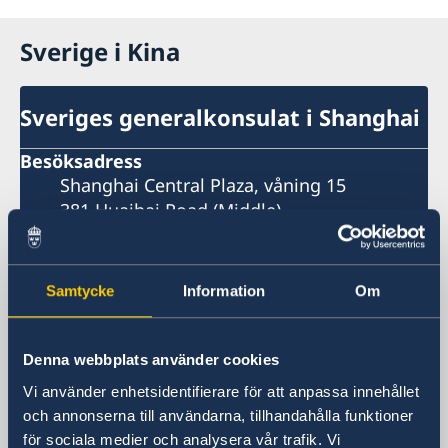
Sverige i Kina
Sveriges generalkonsulat i Shanghai
Besöksadress
Shanghai Central Plaza, våning 15
381 Huaihai Road (Middle)
Huangpu, Shanghai
Metro: South Huangpi Road (utgång 1)
Postadress
Samtycke
Information
Om
Sveriges generalkonsulat i Shanghai
1521-1541 Shanghai Central Plaza
381 Huaihai Road (Middle)
Denna webbplats använder cookies
Shanghai 200020
Vi använder enhetsidentifierare för att anpassa innehållet
Kina
och annonserna till användarna, tillhandahålla funktioner
Telefonnummer
för sociala medier och analysera vår trafik. Vi