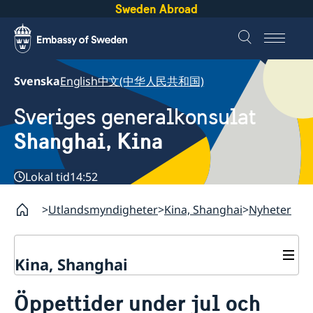
Sweden Abroad
Svenska
English
中文(中华人民共和国)
Sveriges generalkonsulat
Shanghai, Kina
Lokal tid
14:52
Utlandsmyndigheter
Kina, Shanghai
Nyheter
Kina, Shanghai
Service till svenskar vid
Öppettider under jul och
generalkonsulatet