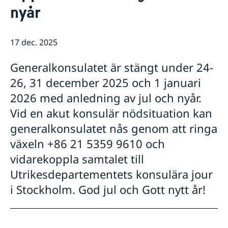
Rösta i Shanghai
Nyheter
nyår
Pass och ID-kort
Om generalkonsulatet
Provisoriskt pass
Samordningsnummer
Lediga tjänster
Kontakt och öppettider
17 dec. 2025
Dataskyddspolicy (GDPR)
Intyg och apostille
Så stöttar vi svenska företag
Competent Swedish Authority to issue Apostille
Äktenskapscertifikat
Generalkonsulatet är stängt under 24-
Vi är en resurs för svenska företag
Förnya svenskt körkort
Team Sweden
26, 31 december 2025 och 1 januari
Avgifter
Så kan du få stöd
2026 med anledning av jul och nyår.
Svenska företag i Kina
Vid en akut konsulär nödsituation kan
Anmäl handelshinder
generalkonsulatet nås genom att ringa
växeln +86 21 5359 9610 och
vidarekoppla samtalet till
Utrikesdepartementets konsulära jour
i Stockholm. God jul och Gott nytt år!