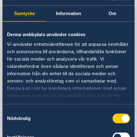
Sverige i Kina
Samtycke
Information
Om
Sveriges generalkonsulat i Shanghai
Besöksadress
Denna webbplats använder cookies
Shanghai Central Plaza, våning 15
Vi använder enhetsidentifierare för att anpassa innehållet
381 Huaihai Road (Middle)
och annonserna till användarna, tillhandahålla funktioner
Huangpu, Shanghai
för sociala medier och analysera vår trafik. Vi
Metro: South Huangpi Road (utgång 1)
vidarebefordrar även sådana identifierare och annan
Postadress
information från din enhet till de sociala medier och
Sveriges generalkonsulat i Shanghai
annons- och analysföretag som vi samarbetar med.
1521-1541 Shanghai Central Plaza
Dessa kan i sin tur kombinera informationen med annan
381 Huaihai Road (Middle)
information som du har tillhandahållit eller som de har
Shanghai 200020
samlat in när du har använt deras tjänster.
Kina
Samtyckesval
Nödvändig
Telefonnummer
Allmänna förfrågningar
+86 21 5359 9610