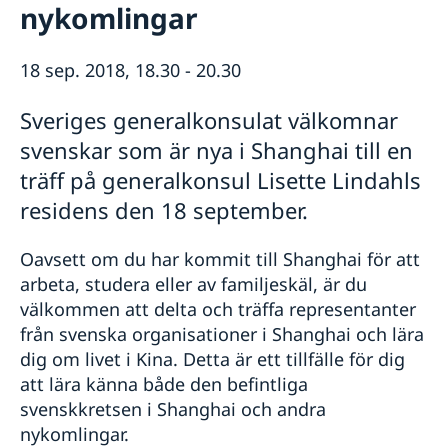
Rösta i Shanghai
Nyheter
nykomlingar
Pass och ID-kort
Om generalkonsulatet
Provisoriskt pass
Samordningsnummer
Lediga tjänster
Kontakt och öppettider
18 sep. 2018, 18.30 - 20.30
Dataskyddspolicy (GDPR)
Intyg och apostille
Så stöttar vi svenska företag
Sveriges generalkonsulat välkomnar
Competent Swedish Authority to issue Apostille
Äktenskapscertifikat
Vi är en resurs för svenska företag
svenskar som är nya i Shanghai till en
Förnya svenskt körkort
Team Sweden
Avgifter
Så kan du få stöd
träff på generalkonsul Lisette Lindahls
Svenska företag i Kina
residens den 18 september.
Anmäl handelshinder
Oavsett om du har kommit till Shanghai för att
arbeta, studera eller av familjeskäl, är du
välkommen att delta och träffa representanter
från svenska organisationer i Shanghai och lära
dig om livet i Kina. Detta är ett tillfälle för dig
att lära känna både den befintliga
svenskkretsen i Shanghai och andra
nykomlingar.