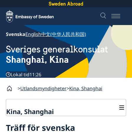
Sweden Abroad
Svenska
English
中文(中华人民共和国)
Sveriges generalkonsulat
Shanghai, Kina
Lokal tid
11:26
Utlandsmyndigheter
Kina, Shanghai
Kina, Shanghai
Service till svenskar vid
Träff för svenska
generalkonsulatet