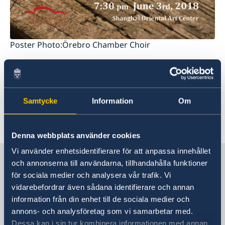
Poster Photo:Örebro Chamber Choir
1961 grundades Örebro kammarkör, och består
idag av 40 sångare. Fred Sjöberg är dirigent för
Örebro Kammarkör sedan 1983. Kammarkören
Samtycke
Information
Om
spelar allt från renässansmusik till modern jazz.
Denna webbplats använder cookies
Senast uppdaterad 22 maj 2018, 14.09
Vi använder enhetsidentifierare för att anpassa innehållet
Sverige i Kina
och annonserna till användarna, tillhandahålla funktioner
för sociala medier och analysera vår trafik. Vi
vidarebefordrar även sådana identifierare och annan
Sveriges generalkonsulat i Shanghai
information från din enhet till de sociala medier och
annons- och analysföretag som vi samarbetar med.
Besöksadress
Dessa kan i sin tur kombinera informationen med annan