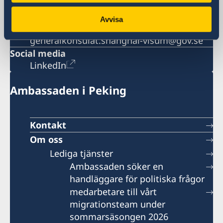
Allmänna förfrågningar
generalkonsulat.shanghai@gov.se
Avvisa
Visum- och migrationsfrågor
generalkonsulat.shanghai-visum@gov.se
Social media
LinkedIn
Ambassaden i Peking
Kontakt
Om oss
Lediga tjänster
Ambassaden söker en
handläggare för politiska frågor
medarbetare till vårt
migrationsteam under
sommarsäsongen 2026