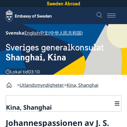
Sweden Abroad
Svenska
English
中文(中华人民共和国)
Sveriges generalkonsulat
Shanghai, Kina
Lokal tid
03:10
Utlandsmyndigheter
Kina, Shanghai
Kina, Shanghai
Service till svenskar vid
Johannespassionen av J. S.
generalkonsulatet