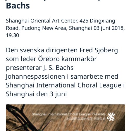
Rösta i Shanghai
Nyheter
Bachs
Pass och ID-kort
Om generalkonsulatet
Provisoriskt pass
Samordningsnummer
Lediga tjänster
Kontakt och öppettider
Shanghai Oriental Art Center, 425 Dingxiang
Dataskyddspolicy (GDPR)
Road, Pudong New Area, Shanghai 03 juni 2018,
Intyg och apostille
Så stöttar vi svenska företag
19.30
Competent Swedish Authority to issue Apostille
Äktenskapscertifikat
Vi är en resurs för svenska företag
Förnya svenskt körkort
Team Sweden
Den svenska dirigenten Fred Sjöberg
Avgifter
Så kan du få stöd
som leder Örebro kammarkör
Svenska företag i Kina
Anmäl handelshinder
presenterar J. S. Bachs
Johannespassionen i samarbete med
Shanghai International Choral League i
Shanghai den 3 juni