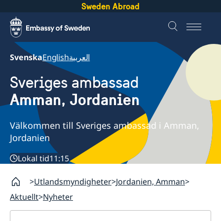
Sweden Abroad
Svenska
English
العربية
Sveriges ambassad
Amman, Jordanien
Välkommen till Sveriges ambassad i Amman,
Jordanien
Lokal tid
11:15
Utlandsmyndigheter
Jordanien, Amman
Aktuellt
Nyheter