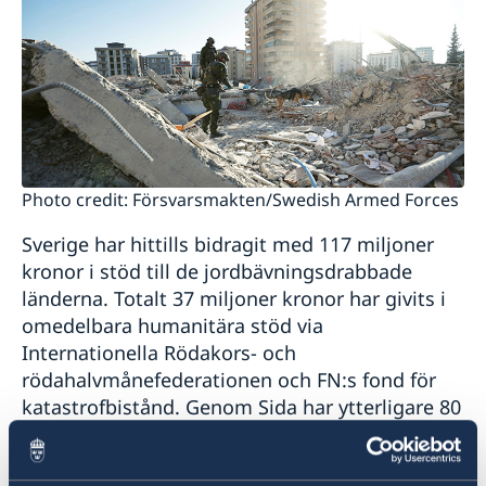
Photo credit: Försvarsmakten/Swedish Armed Forces
Sverige har hittills bidragit med 117 miljoner
kronor i stöd till de jordbävningsdrabbade
länderna. Totalt 37 miljoner kronor har givits i
omedelbara humanitära stöd via
Internationella Rödakors- och
rödahalvmånefederationen och FN:s fond för
katastrofbistånd. Genom Sida har ytterligare 80
miljoner kronor gått till FN-organisationer,
Svenska Röda Korset och Islamic Relief Sweden.