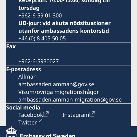
Reception: 14.00-15.00, söndag till
torsdag
+962-6-59 01 300
UD-jour: vid akuta nödsituationer
utanför ambassadens kontorstid
+46 (0) 8 405 50 05
Fax
+962-6-5930027
E-postadress
Allmän
ambassaden.amman@gov.se
Visum/övriga migrationsfrågor
ambassaden.amman-migration@gov.se
Social media
Facebook
Instagram
Twitter