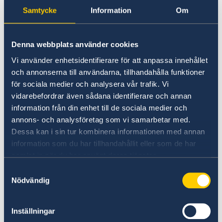
De stödjer med bränsle, matpaket, logi,
Samtycke
Information
Om
sjukvård och ambulanser på plats i Syrien.
Myndigheten för samhällsskydd och beredskap
har genomfört flygtransporter med
Denna webbplats använder cookies
sjukvårdspersonal, sök- och räddningsteam,
Vi använder enhetsidentifierare för att anpassa innehållet
hundar och familjetält.
och annonserna till användarna, tillhandahålla funktioner
för sociala medier och analysera vår trafik. Vi
Sverige är en av världens största humanitära
vidarebefordrar även sådana identifierare och annan
givare. I Syrien har vi stora kärnstöd till både
information från din enhet till de sociala medier och
FN och Internationella Rödakors- och
annons- och analysföretag som vi samarbetar med.
rödahalvmånefederationen. Stöden är
Dessa kan i sin tur kombinera informationen med annan
avgörande för de humanitära
information som du har tillhandahållit eller som de har
organisationernas kapacitet och beredskap att
samlat in när du har använt deras tjänster.
snabbt kunna hjälpa till, utan att invänta
Samtyckesval
behovsbedömningar, nödappeller och extra
Nödvändig
stöd från givare.
Inställningar
Artikel om Sveriges samlade stöd på