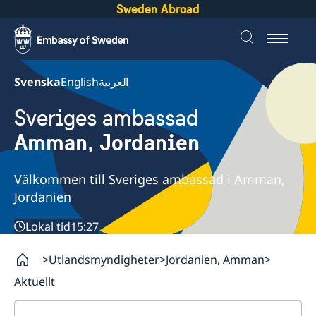
Sweden Abroad
Svenska
English
العربية
Sveriges ambassad
Amman, Jordanien
Välkommen till Sveriges ambassad i Amman,
Jordanien
Lokal tid
15:27
Utlandsmyndigheter
Jordanien, Amman
Aktuellt