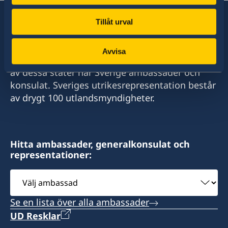
Tillåt urval
Sverige har diplomatiska förbindelser med i
Avvisa
stort sett alla stater i världen. I ungefär hälften
av dessa stater har Sverige ambassader och
konsulat. Sveriges utrikesrepresentation består
av drygt 100 utlandsmyndigheter.
Hitta ambassader, generalkonsulat och
representationer:
Välj
ambassad
Se en lista över alla ambassader
UD Resklar