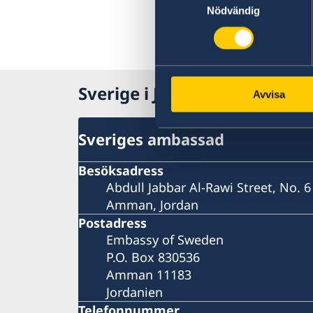
Nödvändig
Sverige i Jordanien, Amman
Avvisa
Sveriges ambassad
Besöksadress
Abdull Jabbar Al-Rawi Street, No. 6
Amman, Jordan
Postadress
Embassy of Sweden
P.O. Box 830536
Amman 11183
Jordanien
Telefonnummer