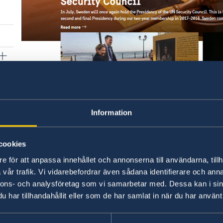
a
n
Information
Hemsidan
www.swemfa.se
har bytt namn från
S
Swedish Foreign Policy Stories. Det nya namnet få
cookies
e för att anpassa innehållet och annonserna till användarna, tillh
På
Swedish Foreign Policy Stories
berättas hist
vår trafik. Vi vidarebefordrar även sådana identifierare och anna
utrikespolitik, om människorna som gör jobbet o
nnons- och analysföretag som vi samarbetar med. Dessa kan i sin
har tillhandahållit eller som de har samlat in när du har använt 
Foreign Policy Stories kommer att bjuda på en mi
Hemsidan vänder sig till en utrikespolitiskt int
handlar om offentlig diplomati och om att öka i