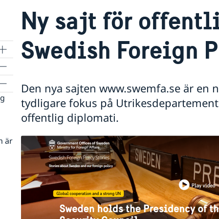
Ny sajt för offent
Swedish Foreign P
Den nya sajten www.swemfa.se är en n
ag
tydligare fokus på Utrikesdepartement
offentlig diplomati.
m är