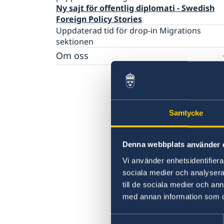
Ny sajt för offentlig diplomati - Swedish
Foreign Policy Stories
Uppdaterad tid för drop-in Migrations
sektionen
Om oss
Ambassadens personal
Dataskyddspolicy för utlandsmyndighetern
Lediga jobb
Praktiktjänstgöring på ambassaden i Amma
Samtycke
Denna webbplats använder 
Vi använder enhetsidentifierar
sociala medier och analysera 
till de sociala medier och a
med annan information som du 
Samtyckesval