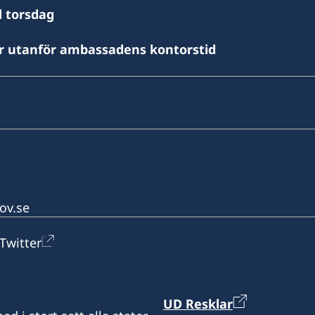
l torsdag
er utanför ambassadens kontorstid
ov.se
Twitter
UD Resklar