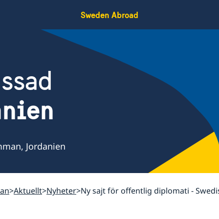
Sweden Abroad
assad
nien
mman, Jordanien
man
Aktuellt
Nyheter
Ny sajt för offentlig diplomati - Swed