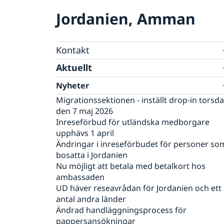
Jordanien, Amman
Kontakt
Kontakt gällande visum och
Aktuellt
uppehållstillstånd
Nyheter
Boka tid
Prislista
Migrationssektionen - inställt drop-in torsd
Var ska ansökan lämnas in?
den 7 maj 2026
Inreseförbud för utländska medborgare
upphävs 1 april
Ändringar i inreseförbudet för personer so
bosatta i Jordanien
Nu möjligt att betala med betalkort hos
ambassaden
UD häver reseavrådan för Jordanien och ett
antal andra länder
Ändrad handläggningsprocess för
pappersansökningar