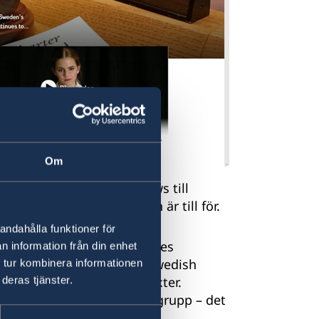
Om
wedish Foreign Policy News till
ngar bättre in vad sajten är till för.
andahålla funktioner för
orier om Sverige och Sveriges
n information från din enhet
ch hur arbetet går till.
Swedish
 tur kombinera informationen
deras tjänster.
x av filmer, bilder och texter.
resserad internationell målgrupp – det
ntresset för Sverige.