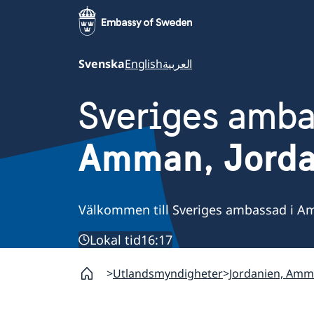
Svenska
English
العربية
Sveriges amb
Amman, Jorda
Välkommen till Sveriges ambassad i A
Lokal tid
16:17
Utlandsmyndigheter
Jordanien, Am