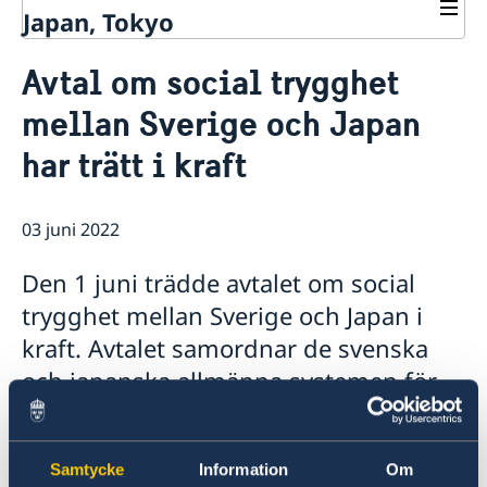
Japan, Tokyo
Kontakt
Avtal om social trygghet
Svenskar i Världen
Om oss
mellan Sverige och Japan
Läkare , tandläkare och veterinär
Ambassadör Viktoria Li
Aktuellt
Ambassadens personal
har trätt i kraft
Nyheter
Kontoret för innovation och forskning (OSI)
Kalendarium
Handel & service till svenska företag
Ansökan om nominellt stöd, s.k. kōen
Team Sweden Japan
03 juni 2022
Ambassadbyggnaden
Den 1 juni trädde avtalet om social
trygghet mellan Sverige och Japan i
kraft. Avtalet samordnar de svenska
och japanska allmänna systemen för
ålders- och efterlevandepension samt
sjuk- och aktivitetsersättning.
Samtycke
Information
Om