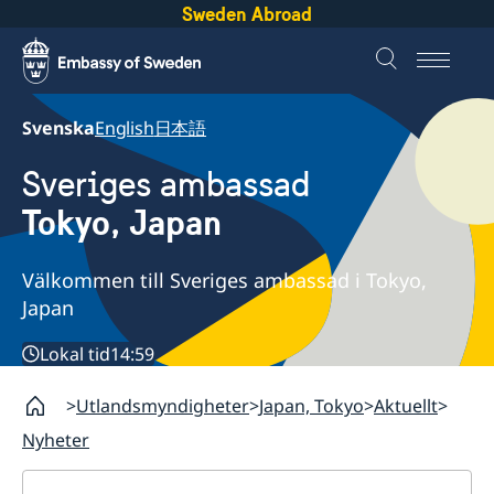
Sweden Abroad
Svenska
English
日本語
Sveriges ambassad
Tokyo, Japan
Välkommen till Sveriges ambassad i Tokyo,
Japan
Lokal tid
14:59
Utlandsmyndigheter
Japan, Tokyo
Aktuellt
Nyheter