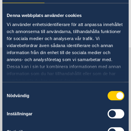
Frågor och svar finns
här
.
Denna webbplats använder cookies
Vi använder enhetsidentifierare för att anpassa innehållet
och annonserna till användarna, tillhandahålla funktioner
Senast uppdaterad 03 juni 2022, 11.22
för sociala medier och analysera vår trafik. Vi
vidarebefordrar även sådana identifierare och annan
information från din enhet till de sociala medier och
Sverige i Japan
annons- och analysföretag som vi samarbetar med.
Dessa kan i sin tur kombinera informationen med annan
information som du har tillhandahållit eller som de har
Sveriges ambassad
samlat in när du har använt deras tjänster.
Besöksadress
Samtyckesval
Embassy of Sweden
Nödvändig
ARK Mori Bldg. 16th floor, 1-12-32 Akasaka,
Minato-ku, Tokyo 107-6016
Inställningar
Postadress
Embassy of Sweden