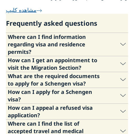
مشاهده کلیپ
Frequently asked questions
Where can I find information
regarding visa and residence
permits?
How can I get an appointment to
You can find the information regarding visa and
visit the Migration Section?
residence permits under the page
"Going to
What are the required documents
Sweden".
To book an appointment to apply for a visa,
to apply for a Schengen visa?
please visit
How to apply.
How can I apply for a Schengen
برای مشاهده اطلاعات در مورد ویزا و اقامت در
سو‌‌ئد
To check the required documents for different
visa?
لطفا
اینجا
را کلیک کنید.
To watch a short film on how to book an
types of Schengen visas, please visit the page
How can I appeal a refused visa
appointment to apply for a Schengen visa,
required documents.
To apply for a Schengen visa, you need to
application?
please
watch this video.
register your visa application online and pay
Where can I find the list of
To watch a short film about the required
and book an appointment at the same time. To
You can appeal your refused visa application
برای رزرو وقت جهت درخواست ویزا لطفا
اینجا
را
accepted travel and medical
documents for family visit visa, please
watch