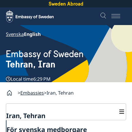
Sweden Abroad
Svenska
English
Embassy of Sweden
Tehran, Iran
Local time
6:29 PM
Embassies
Iran, Tehran
Iran, Tehran
Contact
För svenska medborgare
About us