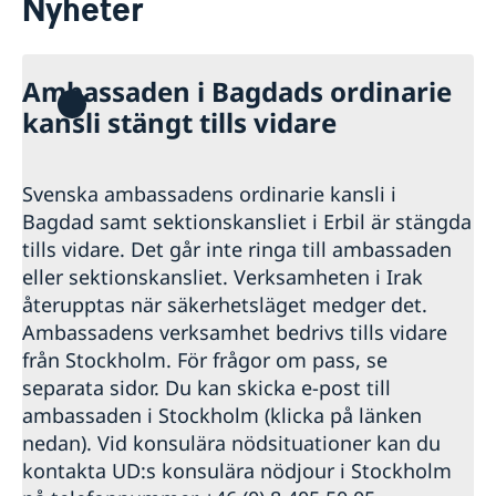
Nyheter
Om oss
Dataskyddspolicy (GDPR)
Aktuellt
Nyheter
Ambassaden i Bagdads ordinarie
kansli stängt tills vidare
Svenska ambassadens ordinarie kansli i
Bagdad samt sektionskansliet i Erbil är stängda
tills vidare. Det går inte ringa till ambassaden
eller sektionskansliet. Verksamheten i Irak
återupptas när säkerhetsläget medger det.
Ambassadens verksamhet bedrivs tills vidare
från Stockholm. För frågor om pass, se
separata sidor. Du kan skicka e-post till
ambassaden i Stockholm (klicka på länken
nedan). Vid konsulära nödsituationer kan du
kontakta UD:s konsulära nödjour i Stockholm