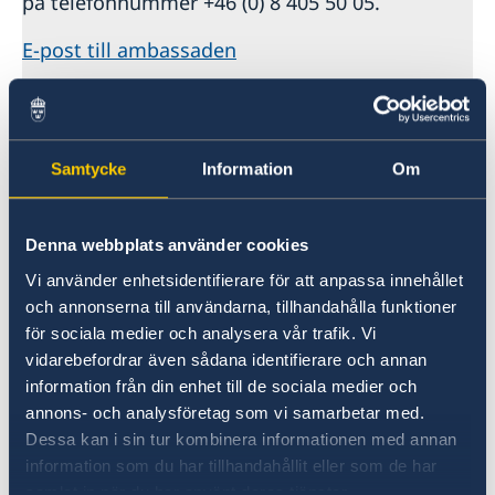
på telefonnummer +46 (0) 8 405 50 05.
E-post till ambassaden
Senast uppdaterad 24 juli 2023
26 juli 2023
Samtycke
Information
Om
Hantering av pass under tiden
ambassaden är stängd
Denna webbplats använder cookies
Vi använder enhetsidentifierare för att anpassa innehållet
20 juli 2023
och annonserna till användarna, tillhandahålla funktioner
för sociala medier och analysera vår trafik. Vi
Ambassadkansliet stängt för
vidarebefordrar även sådana identifierare och annan
information från din enhet till de sociala medier och
besökare
annons- och analysföretag som vi samarbetar med.
Dessa kan i sin tur kombinera informationen med annan
16 juli 2023
information som du har tillhandahållit eller som de har
samlat in när du har använt deras tjänster.